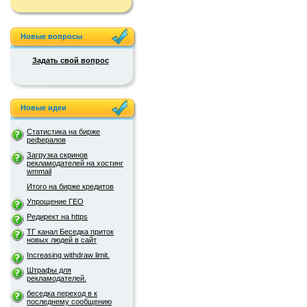
Новые вопросы
Задать свой вопрос
Новые идеи
Статистика на бирже
рефералов
Загрузка скринов
рекламодателей на хостинг
wmmail
Итого на бирже кредитов
Упрощение ГЕО
Редирект на https
ТГ канал Беседка приток
новых людей в сайт
Increasing withdraw limit.
Штрафы для
рекламодателей.
беседка переход в к
последнему сообщению