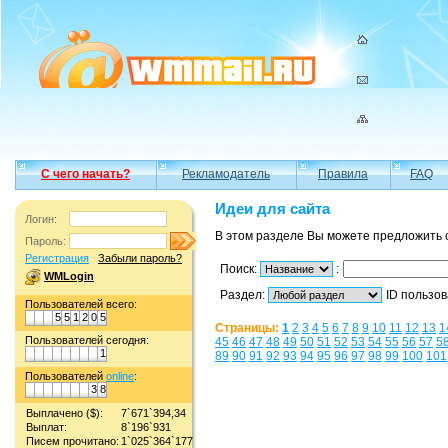
С чего начать?
Рекламодатель
Правила
FAQ
Идеи для сайта
Логин:
В этом разделе Вы можете предложить 
Пароль:
Регистрация
Забыли пароль?
Поиск:
:
WMLogin
Раздел:
ID пользо
Пользователей всего:
5
5
1
2
0
5
Страницы:
1
2
3
4
5
6
7
8
9
10
11
12
13
1
Пользователей сегодня:
45
46
47
48
49
50
51
52
53
54
55
56
57
5
1
89
90
91
92
93
94
95
96
97
98
99
100
101
Пользователей
online
:
3
8
Выплачено ($):
7`671`394,34
Выплат:
8`196`931
Писем прочитано:
1`025`364`177