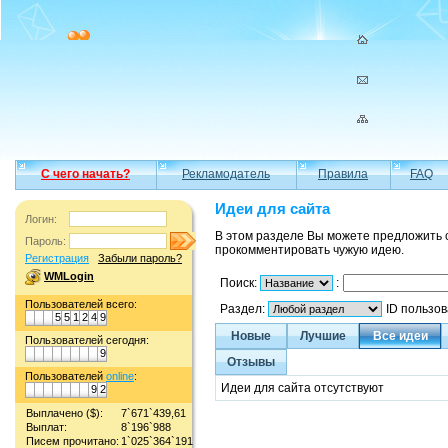
С чего начать?
Рекламодатель
Правила
FAQ
Идеи для сайта
Логин:
В этом разделе Вы можете предложить 
Пароль:
прокомментировать чужую идею.
Регистрация
Забыли пароль?
WMLogin
Поиск:
:
Пользователей всего:
Раздел:
ID пользо
5
5
1
2
4
9
Новые
Лучшие
Все идеи
Пользователей сегодня:
9
Отзывы
Пользователей
online
:
Идеи для сайта отсутствуют
9
2
Выплачено ($):
7`671`439,61
Выплат:
8`196`988
Писем прочитано:
1`025`364`191