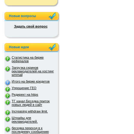
Новые вопросы
Задать свой вопрос
Новые идеи
Статистика на бирже
рефералов
Загрузка скринов
рекламодателей на хостинг
wmmail
Итого на бирже кредитов
Упрощение ГЕО
Редирект на https
ТГ канал Беседка приток
новых людей в сайт
Increasing withdraw limit.
Штрафы для
рекламодателей.
беседка переход в к
последнему сообщению