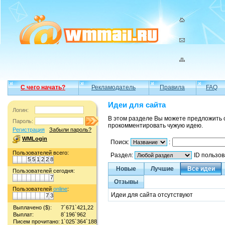
С чего начать?
Рекламодатель
Правила
FAQ
Идеи для сайта
Логин:
В этом разделе Вы можете предложить 
Пароль:
прокомментировать чужую идею.
Регистрация
Забыли пароль?
WMLogin
Поиск:
:
Пользователей всего:
Раздел:
ID пользо
5
5
1
2
2
8
Новые
Лучшие
Все идеи
Пользователей сегодня:
7
Отзывы
Пользователей
online
:
Идеи для сайта отсутствуют
7
3
Выплачено ($):
7`671`421,22
Выплат:
8`196`962
Писем прочитано:
1`025`364`188