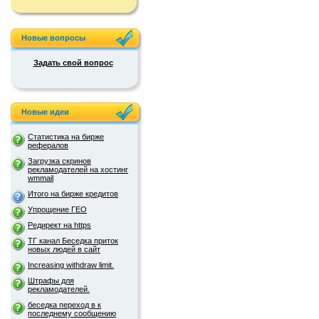
Новые вопросы
Задать свой вопрос
Новые идеи
Статистика на бирже
рефералов
Загрузка скринов
рекламодателей на хостинг
wmmail
Итого на бирже кредитов
Упрощение ГЕО
Редирект на https
ТГ канал Беседка приток
новых людей в сайт
Increasing withdraw limit.
Штрафы для
рекламодателей.
беседка переход в к
последнему сообщению