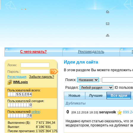
С чего начать?
Рекламодатель
Идеи для сайта
Логин:
В этом разделе Вы можете предложить 
Пароль:
Регистрация
Забыли пароль?
Поиск:
:
WMLogin
Раздел:
ID пользо
Пользователей всего:
5
5
1
2
0
4
Новые
Лучшие
Все идеи
Пользователей сегодня:
Дубликаты
0
0
Пользователей
online
:
seruyvolk
899.2
[09.12.2018 18:33]
7
8
Недавно купил статью оказалось, что э
Выплачено ($):
7`671`394,34
модератором, проверять на дубликат в
Выплат:
8`196`931
Писем прочитано:
1`025`364`175