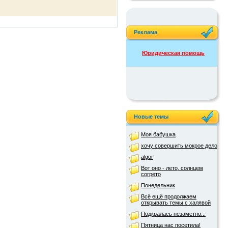
Реклама
Юридическая помощь
Новые темы
Моя бабушка
хочу совершить мокрое дело
algor
Вот оно - лето, солнцем
согрето
Понедельник
Всё ещё продолжаем
открывать темы с халявой
Подкралась незаметно...
Пятница нас посетила!