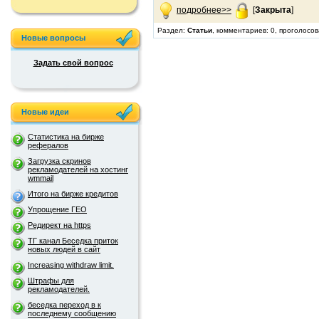
подробнее>>
[
Закрыта
]
Раздел:
Статьи
, комментариев: 0, проголосов
Новые вопросы
Задать свой вопрос
Новые идеи
Статистика на бирже
рефералов
Загрузка скринов
рекламодателей на хостинг
wmmail
Итого на бирже кредитов
Упрощение ГЕО
Редирект на https
ТГ канал Беседка приток
новых людей в сайт
Increasing withdraw limit.
Штрафы для
рекламодателей.
беседка переход в к
последнему сообщению