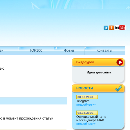
ей
TOP100
Фотки
Контакты
Видеоурок
ею.
Идеи для сайта
НОВОСТИ
08.06.2026
Telegram
подробнее>>
04.04.2026
Официальный чат в
гаю в момент прохождения статьи
мессенджере MAX
подробнее>>