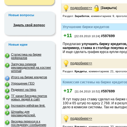
подробнее>>
[
Закрыта
]
Новые вопросы
Раздел:
Заработок
, комментариев: 9, прогол
Задать свой вопрос
Улучшение биржи кредитов
+11
#597699
[22.03.2010 10:24]
Предлагаю
улучшить биржу кредитов, 
Новые идеи
например, ставка в столбце покупка и
И еще сделать график курса купли-про
Статистика на бирже
рефералов
подробнее>>
Загрузка скринов
рекламодателей на хостинг
wmmail
Раздел:
Кредиты
, комментариев: 21, проголо
Итого на бирже кредитов
Комиссия системы на бирже кредито
Упрощение ГЕО
Редирект на https
+17
#597699
[11.04.2010 10:52]
ТГ канал Беседка приток
Я тут пару раз ставку сделал на бирже 
новых людей в сайт
100 и 65 штук) по курсу 2.768. И в рез
Increasing withdraw limit.
дело в комисии системы. Так не выгод
Штрафы для
рекламодателей.
подробнее>>
беседка переход в к
последнему сообщению
Раздел:
Кредиты
, комментариев: 33, проголо