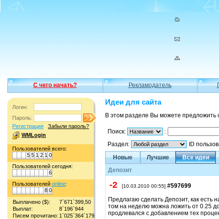
С чего начать?
Рекламодатель
Идеи для сайта
Логин:
В этом разделе Вы можете предложить 
Пароль:
Регистрация
Забыли пароль?
Поиск:
:
WMLogin
Раздел:
ID пользо
Пользователей всего:
5
5
1
2
1
0
Новые
Лучшие
Все идеи
Пользователей сегодня:
Депозит
6
-2
Пользователей
online
:
#597699
[10.03.2010 00:55]
8
0
Предлагаю сделать Депозит, как есть н
Выплачено ($):
7`671`399,50
том на неделю можна ложить от 0.25 д
Выплат:
8`196`944
продлевался с добавлением тех процен
Писем прочитано:
1`025`364`179