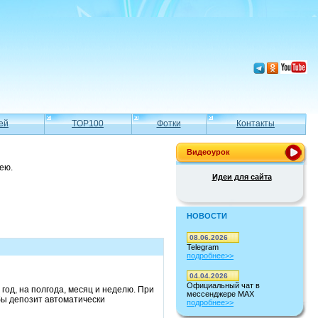
ей
TOP100
Фотки
Контакты
Видеоурок
ею.
Идеи для сайта
НОВОСТИ
08.06.2026
Telegram
подробнее>>
04.04.2026
Официальный чат в
 год, на полгода, месяц и неделю. При
мессенджере MAX
бы депозит автоматически
подробнее>>