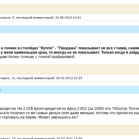
осовало: 6, последний комментарий: 22.08.2013 14:01
а точнее в столбцах "Купля" - "Продажа" показывает не все ставки, сами
 у меня наименьшая цена, то иногда ее не показывает. Только когда я зайд
дажи более точным, с точной графировкой.
совало: 11, последний комментарий: 20.02.2013 22:33
в
кредитов. На 2.02$ купил кредитов по курсу 2.652 (за 1000)-это 765штук. Пот
ультате получил те же самые деньги (или даже меньше, потому что прочитал ещ
но торговать на бирже. Может уменьшить ее?
совало: 23, последний комментарий: 20.07.2011 14:50