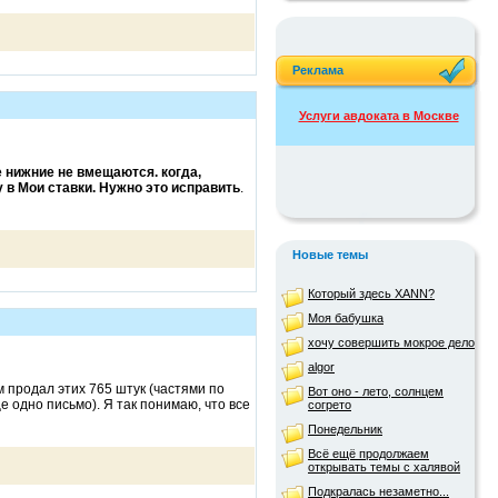
Реклама
Услуги авдоката в Москве
е нижние не вмещаются. когда,
у в Мои ставки. Нужно это исправить
.
Новые темы
Который здесь XANN?
Моя бабушка
хочу совершить мокрое дело
algor
ом продал этих 765 штук (частями по
Вот оно - лето, солнцем
е одно письмо). Я так понимаю, что все
согрето
Понедельник
Всё ещё продолжаем
открывать темы с халявой
Подкралась незаметно...