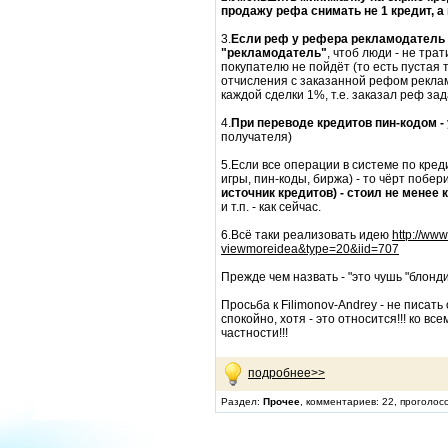
продажу рефа снимать не 1 кредит, а
3.
Если реф у рефера рекламодатель т
"рекламодатель"
, чтоб люди - не тра
покупателю не пойдёт (то есть пустая
отчисления с заказанной рефом рекла
каждой сделки 1%, т.е. заказал реф зада
4.
При переводе кредитов пин-кодом -
получателя)
5.Если все операции в системе по креди
игры, пин-коды, биржа) - то чёрт побер
источник кредитов) - стоил не менее 
и т.п. - как сейчас.
6.Всё таки реализовать идею
http://ww
viewmoreidea&type=20&iid=707
Прежде чем назвать - "это чушь "блондин
Просьба к Filimonov-Andrey - не писать
спокойно, хотя - это относится!!! ко в
частности!!!
подробнее>>
Раздел:
Прочее
, комментариев: 22, проголос