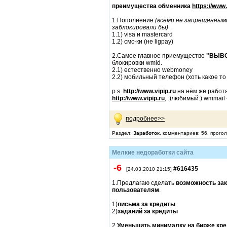
преимущества обменника
https://www
1.Пополнение
(всёми не запрещёнными
заблокировали бы)
1.1) visa и mastercard
1.2) смс-ки (не ligpay)
2.Самое главное приемущество
"ВЫВО
блокировки wmid.
2.1) естественно webmoney
2.2) мобильный телефон (хоть какое то
p.s.
http://www.vipip.ru
на нём же работа
http://www.vipip.ru
, :)любимый:) wmmail 
подробнее>>
Раздел:
Заработок
, комментариев: 56, прого
Мелкие недоработки сайта
-6
#616435
[24.03.2010 21:15]
1.Предлагаю сделать
возможность зак
пользователям
.
1)
письма за кредиты
2)
заданий за кредиты
2.
Уменьшить минималку на бирже кред