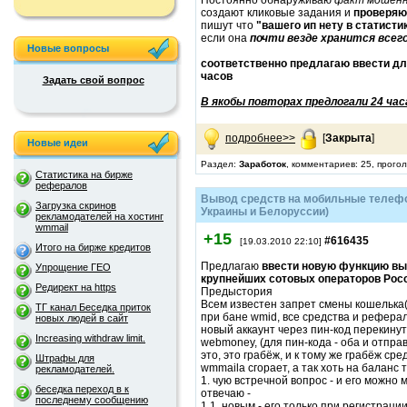
Постоянно обнаруживаю
факт мошен
создают кликовые задания и
проверяю
пишут что
"вашего ип нету в статисти
если она
почти везде хранится всего
Новые вопросы
соответственно предлагаю ввести дл
часов
Задать свой вопрос
В якобы повторах предлогали 24 ча
подробнее>>
[
Закрыта
]
Новые идеи
Раздел:
Заработок
, комментариев: 25, прого
Статистика на бирже
рефералов
Вывод средств на мобильные телефо
Загрузка скринов
Украины и Белоруссии)
рекламодателей на хостинг
wmmail
+15
#616435
[19.03.2010 22:10]
Итого на бирже кредитов
Предлагаю
ввести новую функцию вы
Упрощение ГЕО
крупнейших сотовых операторов Росс
Редирект на https
Предыстория
Всем известен запрет смены кошелька(
ТГ канал Беседка приток
при бане wmid, все средства и реферал
новых людей в сайт
новый аккаунт через пин-код перекинут
Increasing withdraw limit.
webmoney, (для пин-кода - оба и отпра
это, это грабёж, и к тому же грабёж сре
Штрафы для
wmmaila сгорает, а так хоть на баланс
рекламодателей.
1. чую встречной вопрос - и его можно
беседка переход в к
отвечаю -
последнему сообщению
1.1. новым - его только при регистраци