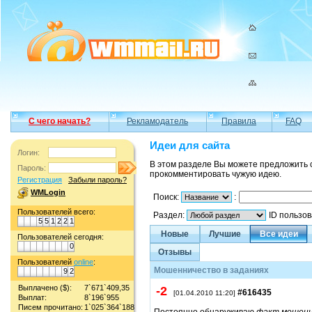
С чего начать?
Рекламодатель
Правила
FAQ
Идеи для сайта
Логин:
В этом разделе Вы можете предложить 
Пароль:
прокомментировать чужую идею.
Регистрация
Забыли пароль?
WMLogin
Поиск:
:
Пользователей всего:
Раздел:
ID пользо
5
5
1
2
2
1
Новые
Лучшие
Все идеи
Пользователей сегодня:
0
Отзывы
Пользователей
online
:
Мошенничество в заданиях
9
2
Выплачено ($):
7`671`409,35
-2
#616435
[01.04.2010 11:20]
Выплат:
8`196`955
Писем прочитано:
1`025`364`188