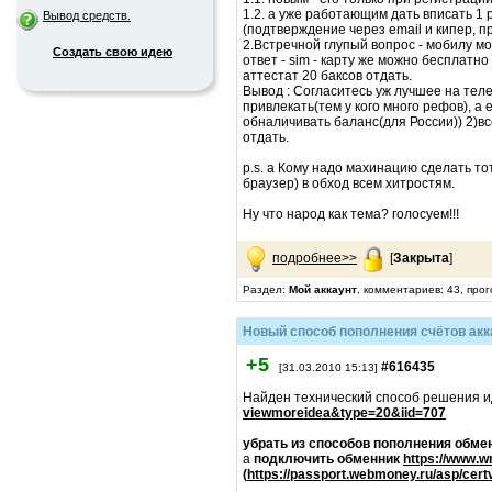
1.2. а уже работающим дать вписать 1 р
Вывод средств.
(подтверждение через email и кипер, п
2.Встречной глупый вопрос - мобилу м
Создать свою идею
ответ - sim - карту же можно бесплатн
аттестат 20 баксов отдать.
Вывод : Согласитесь уж лучшее на тел
привлекать(тем у кого много рефов), а 
обналичивать баланс(для России)) 2)в
отдать.
p.s. а Кому надо махинацию сделать тот
браузер) в обход всем хитростям.
Ну что народ как тема? голосуем!!!
подробнее>>
[
Закрыта
]
Раздел:
Мой аккаунт
, комментариев: 43, про
Новый способ пополнения счётов акк
+5
#616435
[31.03.2010 15:13]
Найден технический способ решения 
viewmoreidea&type=20&iid=707
убрать из способов пополнения обме
а
подключить обменник
https://www.w
(
https://passport.webmoney.ru/asp/ce