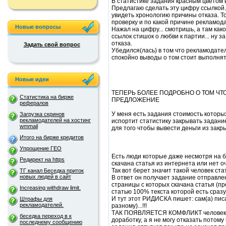
В статистике задания красным цветом
Предлагаю сделать эту цифру ссылкой
увидеть хронологию причины отказа. Т
проверку и по какой причине рекламода
Новые вопросы
Нажал на цифру... смотришь, а там как
ссылок стишок о любви к партии... ну 
отказа.
Задать свой вопрос
Убедился(лась) в том что рекламодате
спокойно выводы о том стоит выполнять
Новые идеи
ТЕПЕРЬ БОЛЕЕ ПОДРОБНО О ТОМ ЧТ
Статистика на бирже
ПРЕДЛОЖЕНИЕ
рефералов
У меня есть задания стоимость которых
Загрузка скринов
рекламодателей на хостинг
испортит статистику закрывать задание 
wmmail
для того чтобы вывести деньги из закр
Итого на бирже кредитов
Упрощение ГЕО
Есть люди которые даже несмотря на б
Редирект на https
скачана статья из интернета или нет оч
Так вот берет значит такой человек ста
ТГ канал Беседка приток
новых людей в сайт
В ответ он получает задание отправлен
страницы с которых скачана статья (п
Increasing withdraw limit.
статью 100% текста которой есть сразу н
И тут этот РИДИСКА пишет: сам(а) пис
Штрафы для
рекламодателей.
разному)...!!!
ТАК ПОЯВЛЯЕТСЯ КОМФЛИКТ человека 
беседка переход в к
доработку, а я не могу отказать потом
последнему сообщению