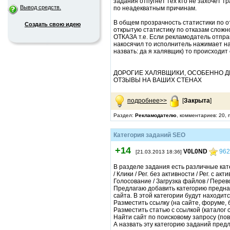
задания отпугнет тех кто не захочет 
Вывод средств.
по неадекватным причинам.
В общем прозрачность статистики по о
Создать свою идею
открытую статистику по отказам сло
ОТКАЗА т.е. Если рекламодатель отправ
накосячил то исполнитель нажимает 
назвать: да я халявщик) то происходит
ДОРОГИЕ ХАЛЯВЩИКИ, ОСОБЕННО Д
ОТЗЫВЫ НА ВАШИХ СТЕНАХ
подробнее>>
[
Закрыта
]
Раздел:
Рекламодателю
, комментариев: 20,
Категория заданий SEO
+14
V0L0ND
962
[21.03.2013 18:36]
В разделе задания есть различные кат
/ Клики / Рег. без активности / Рег. с ак
Голосование / Загрузка файлов / Перев
Предлагаю добавить категорию предна
сайта. В этой категории будут находитс
Разместить ссылку (на сайте, форуме, бл
Разместить статью с ссылкой (каталог ст
Найти сайт по поисковому запросу (по
А назвать эту категорию заданий пре