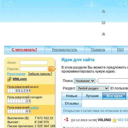
С чего начать?
Рекламодатель
Правила
FAQ
Идеи для сайта
Логин:
В этом разделе Вы можете предложить 
Пароль:
прокомментировать чужую идею.
Регистрация
Забыли пароль?
WMLogin
Поиск:
:
Пользователей всего:
Раздел:
ID пользо
5
5
1
2
3
4
Новые
Лучшие
Все идеи
Пользователей сегодня:
1
3
Отзывы
Пользователей
online
:
Открытая статистика по отказам в оп
6
5
Выплачено ($):
7`671`422,15
-1
V0L0ND
962.9
[12.12.2013 14:38]
Выплат:
8`196`970
Писем прочитано:
1`025`364`189