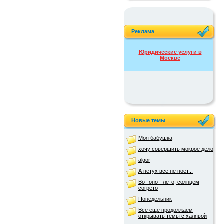
Реклама
Юридические услуги в
Москве
Новые темы
Моя бабушка
хочу совершить мокрое дело
algor
А петух всё не поёт...
Вот оно - лето, солнцем
согрето
Понедельник
Всё ещё продолжаем
открывать темы с халявой