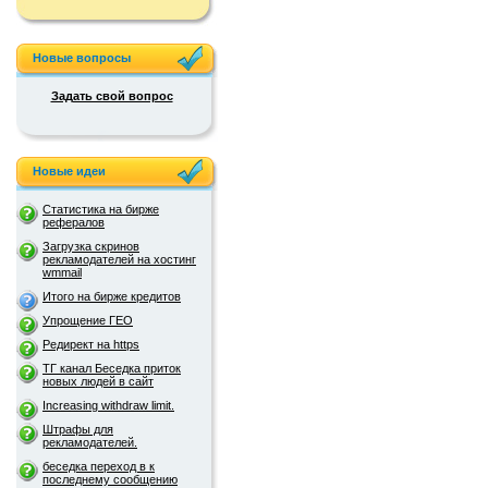
Новые вопросы
Задать свой вопрос
Новые идеи
Статистика на бирже
рефералов
Загрузка скринов
рекламодателей на хостинг
wmmail
Итого на бирже кредитов
Упрощение ГЕО
Редирект на https
ТГ канал Беседка приток
новых людей в сайт
Increasing withdraw limit.
Штрафы для
рекламодателей.
беседка переход в к
последнему сообщению