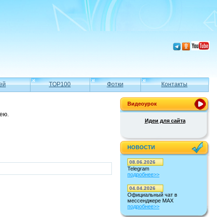
ей
TOP100
Фотки
Контакты
Видеоурок
ею.
Идеи для сайта
НОВОСТИ
08.06.2026
Telegram
подробнее>>
04.04.2026
Официальный чат в
мессенджере MAX
подробнее>>