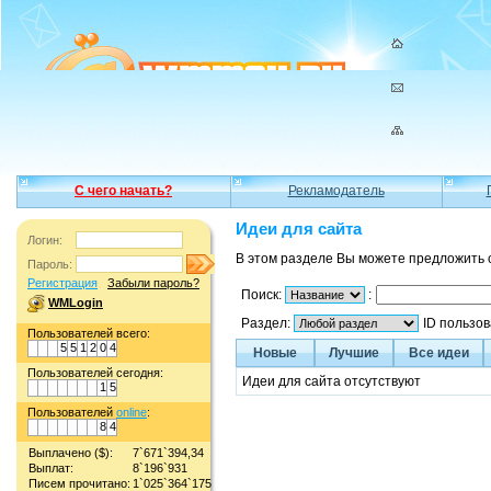
С чего начать?
Рекламодатель
Идеи для сайта
Логин:
В этом разделе Вы можете предложить 
Пароль:
Регистрация
Забыли пароль?
Поиск:
:
WMLogin
Раздел:
ID пользо
Пользователей всего:
5
5
1
2
0
4
Новые
Лучшие
Все идеи
Пользователей сегодня:
Идеи для сайта отсутствуют
1
5
Пользователей
online
:
8
4
Выплачено ($):
7`671`394,34
Выплат:
8`196`931
Писем прочитано:
1`025`364`175