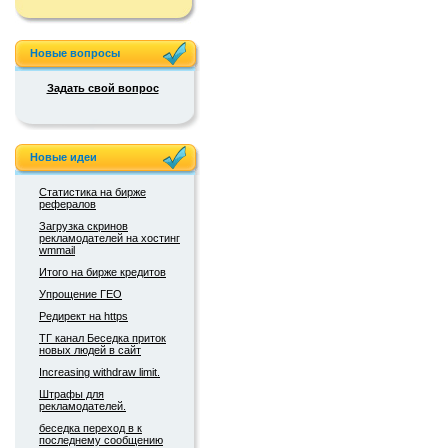
Новые вопросы
Задать свой вопрос
Новые идеи
Статистика на бирже
рефералов
Загрузка скринов
рекламодателей на хостинг
wmmail
Итого на бирже кредитов
Упрощение ГЕО
Редирект на https
ТГ канал Беседка приток
новых людей в сайт
Increasing withdraw limit.
Штрафы для
рекламодателей.
беседка переход в к
последнему сообщению