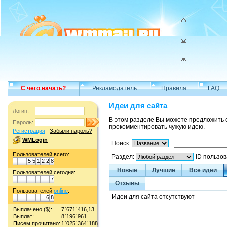
С чего начать?
Рекламодатель
Правила
FAQ
Идеи для сайта
Логин:
В этом разделе Вы можете предложить 
Пароль:
прокомментировать чужую идею.
Регистрация
Забыли пароль?
WMLogin
Поиск:
:
Пользователей всего:
Раздел:
ID пользо
5
5
1
2
2
8
Новые
Лучшие
Все идеи
Пользователей сегодня:
7
Отзывы
Пользователей
online
:
Идеи для сайта отсутствуют
6
8
Выплачено ($):
7`671`416,13
Выплат:
8`196`961
Писем прочитано:
1`025`364`188