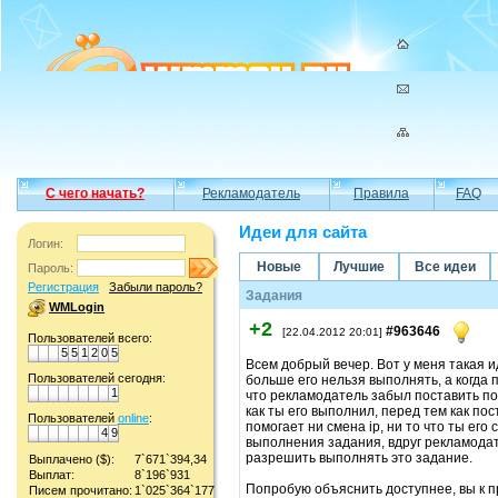
С чего начать?
Рекламодатель
Правила
FAQ
Идеи для сайта
Логин:
Новые
Лучшие
Все идеи
Пароль:
Регистрация
Забыли пароль?
Задания
WMLogin
+2
#963646
[22.04.2012 20:01]
Пользователей всего:
5
5
1
2
0
5
Всем добрый вечер. Вот у меня такая и
Пользователей сегодня:
больше его нельзя выполнять, а когда 
1
что рекламодатель забыл поставить пов
как ты его выполнил, перед тем как пос
Пользователей
online
:
помогает ни смена ip, ни то что ты его
4
9
выполнения задания, вдруг рекламодат
разрешить выполнять это задание.
Выплачено ($):
7`671`394,34
Выплат:
8`196`931
Попробую объяснить доступнее, вы к п
Писем прочитано:
1`025`364`177