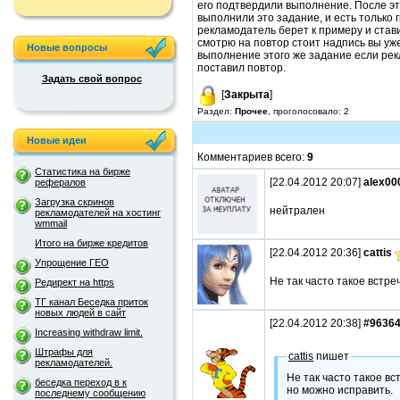
его подтвердили выполнение. После эт
выполнили это задание, и есть только 
рекламодатель берет к примеру и стави
смотрю на повтор стоит надпись вы уж
Новые вопросы
выполнение этого же задание если ре
поставил повтор.
Задать свой вопрос
[
Закрыта
]
Раздел:
Прочее
, проголосовало: 2
Новые идеи
Комментариев всего:
9
Статистика на бирже
[22.04.2012 20:07]
alex00
рефералов
Загрузка скринов
нейтрален
рекламодателей на хостинг
wmmail
Итого на бирже кредитов
[22.04.2012 20:36]
cattis
Упрощение ГЕО
Не так часто такое встре
Редирект на https
ТГ канал Беседка приток
новых людей в сайт
[22.04.2012 20:38]
#9636
Increasing withdraw limit.
Штрафы для
cattis
пишет
рекламодателей.
Не так часто такое вс
беседка переход в к
но можно исправить.
последнему сообщению