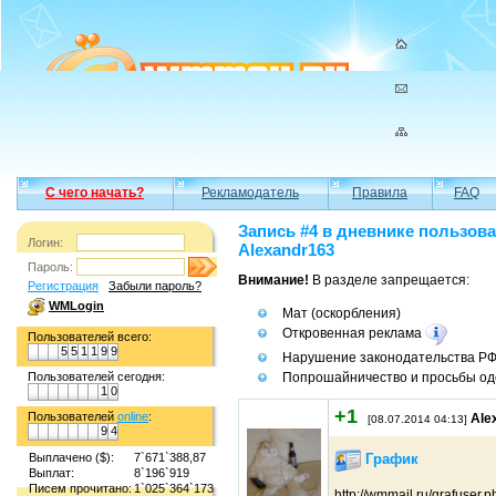
С чего начать?
Рекламодатель
Правила
FAQ
Запись #4 в дневнике пользов
Логин:
Alexandr163
Пароль:
Внимание!
В разделе запрещается:
Регистрация
Забыли пароль?
WMLogin
Мат (оскорбления)
Откровенная реклама
Пользователей всего:
5
5
1
1
9
9
Нарушение законодательства Р
Попрошайничество и просьбы од
Пользователей сегодня:
1
0
+1
Пользователей
online
:
Ale
[08.07.2014 04:13]
9
4
Выплачено ($):
7`671`388,87
График
Выплат:
8`196`919
Писем прочитано:
1`025`364`173
http://wmmail.ru/grafuser