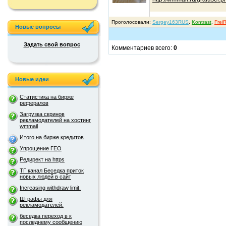
Проголосовали:
Sergey163RUS
,
Kontrast
,
Frei
Новые вопросы
Задать свой вопрос
Комментариев всего:
0
Новые идеи
Статистика на бирже
рефералов
Загрузка скринов
рекламодателей на хостинг
wmmail
Итого на бирже кредитов
Упрощение ГЕО
Редирект на https
ТГ канал Беседка приток
новых людей в сайт
Increasing withdraw limit.
Штрафы для
рекламодателей.
беседка переход в к
последнему сообщению