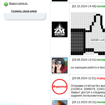
Вывод средств.
[02.10.2024 14:46]
поло
Создать свою идею
░░░░░░░░░░░░▄▄
░░░░░░░░░░░█░░█'
░░░░░░░░░░░█░░█
░░░░░░░░░░█░░░█
░░░░░░░░░█░░░░ █
███████▄▄█░░░░░█
▓▓▓▓▓▓█░░░░░░░░░
▓▓▓▓▓▓█░░░░░░░░░
▓▓▓▓▓▓█░░ GOOD LU
▓▓▓▓▓▓█░░░░░░░░░
▓▓▓▓▓▓█░░░░░░░░░
▓▓▓▓▓▓█████░░░░░
██████▀░░░░▀▀███
[29.09.2024 14:41]
поло
за хорошую работу и бы
[20.08.2024 11:01]
отриц
Отправка отчётов без в
2103814, 2088079, 21001
Закрыт доступ к следую
задания (пользователь) д
[26.12.2023 20:31]
поло