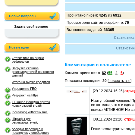
Прочитано писем:
4245
из
6912
Новые вопросы
Просмотрено сайтов в серфинге:
76
Задать свой вопрос
Выполнено заданий:
36365
Статистика
Новые идеи
Статистик
Статистика на бирже
рефералов
Комментарии о пользователе
Загрузка скринов
рекламодателей на хостинг
Комментариев всего:
62
(
55
-
2
-
5
)
wmmail
Показаны последние
20
[
показать все
]
Итого на бирже кредитов
Упрощение ГЕО
[29.12.2024 16:26]
отриц
Редирект на https
Наитупейший человек! Пр
ТГ канал Беседка приток
ее хотелки, что я и сдел
новых людей в сайт
поиске АКТИВНОЕ! Не свя
Increasing withdraw limit.
Штрафы для
[08.11.2024 23:20]
отриц
рекламодателей.
Решил схалтурить в зада
беседка переход в к
последнему сообщению