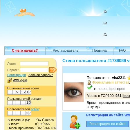
С чего начать?
Рекламодатель
Правила
FAQ
Стена пользователя #1738086 vi
Логин:
Пароль:
Регистрация
Забыли пароль?
Пользователь:
vist2211
WMLogin
Формальный аттестат
Пользователей всего:
телефон проверен
5
5
1
2
1
7
Место в TOP100:
981
[
пос
Пользователей сегодня:
1
3
Время, проведенное в акк
секунды
Пользователей
online
:
6
7
Регистрация на сайте
WM
Выплачено ($):
7`671`409,35
Выплат:
8`196`955
Писем прочитано:
1`025`364`186