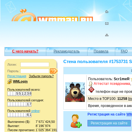
С чего начать?
Рекламодатель
Правила
FAQ
Стена пользователя #1753731 
Логин:
Пароль:
Регистрация
Забыли пароль?
Пользователь:
Scr1meR
WMLogin
Аттестат псевдонима
,
Пользователей всего:
телефон еще не пров
5
5
1
2
3
8
Место в TOP100:
11258
[
п
Пользователей сегодня:
1
7
Время, проведенное в акк
Пользователей
online
:
Регистрация на сайте
WM
6
1
Выплачено ($):
7`671`424,50
Выплат:
8`196`974
Писем прочитано:
1`025`364`191