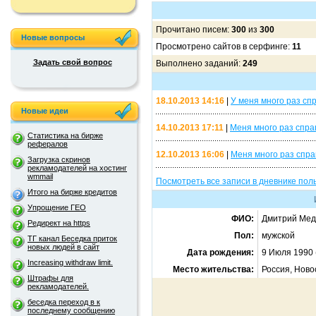
Прочитано писем:
300
из
300
Новые вопросы
Просмотрено сайтов в серфинге:
11
Задать свой вопрос
Выполнено заданий:
249
18.10.2013 14:16
|
У меня много раз сп
Новые идеи
14.10.2013 17:11
|
Меня много раз спраш
Статистика на бирже
рефералов
12.10.2013 16:06
|
Меня много раз спра
Загрузка скринов
рекламодателей на хостинг
wmmail
Посмотреть все записи в дневнике по
Итого на бирже кредитов
Упрощение ГЕО
ФИО:
Дмитрий Мед
Редирект на https
Пол:
мужской
ТГ канал Беседка приток
новых людей в сайт
Дата рождения:
9 Июля 1990 
Increasing withdraw limit.
Место жительства:
Россия, Ново
Штрафы для
рекламодателей.
беседка переход в к
последнему сообщению