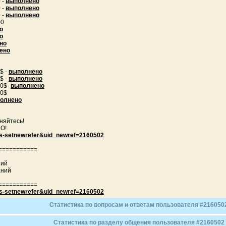
 -
выполнено
 -
выполнено
 -
выполнено
00
о
о
но
ено
$ -
выполнено
$ -
выполнено
00$-
выполнено
00$
олнено
няйтесь!
О!
ols-setnewrefer&uid_newref=2160502
===========
ний
аний
===========
ols-setnewrefer&uid_newref=2160502
Статистика по вопросам и ответам пользователя #216050
Статистика по разделу общения пользователя #2160502