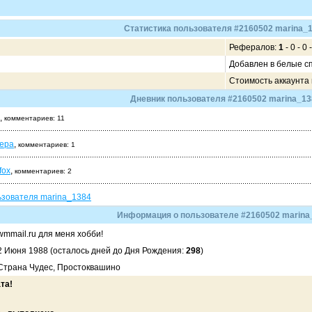
Статистика пользователя #2160502 marina_
Рефералов:
1
- 0 - 0 -
Добавлен в белые с
Стоимость аккаунта
Дневник пользователя #2160502 marina_13
,
комментариев: 11
зера
,
комментариев: 1
fox
,
комментариев: 2
ьзователя marina_1384
Информация о пользователе #2160502 marina
wmmail.ru для меня хобби!
2 Июня 1988 (осталось дней до Дня Рождения:
298
)
Страна Чудес, Простоквашино
та!