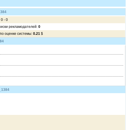
1384
 0 - 0
писки рекламодателей:
0
 по оценке системы:
0.21
$
84
_1384