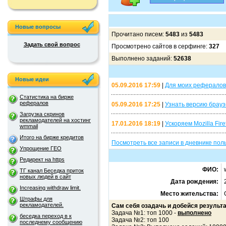
Новые вопросы
Прочитано писем:
5483
из
5483
Задать свой вопрос
Просмотрено сайтов в серфинге:
327
Выполнено заданий:
52638
Новые идеи
05.09.2016 17:59
|
Для моих рефералов
Статистика на бирже
рефералов
05.09.2016 17:25
|
Узнать версию брау
Загрузка скринов
рекламодателей на хостинг
17.01.2016 18:19
|
Ускоряем Mozilla Fire
wmmail
Итого на бирже кредитов
Посмотреть все записи в дневнике пол
Упрощение ГЕО
Редирект на https
ФИО:
ТГ канал Беседка приток
новых людей в сайт
Дата рождения:
Increasing withdraw limit.
Место жительства:
Штрафы для
рекламодателей.
Сам себя озадачь и добейся результа
Задача №1: топ 1000 -
выполнено
беседка переход в к
Задача №2: топ 100
последнему сообщению