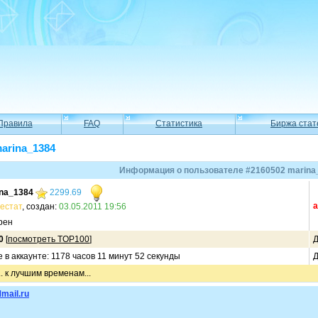
Правила
FAQ
Статистика
Биржа стат
arina_1384
Информация о пользователе #2160502 marina
na_1384
2299.69
а
естат
, создан:
03.05.2011 19:56
рен
0
[
посмотреть TOP100
]
Д
в аккаунте: 1178 часов 11 минут 52 секунды
Д
. к лучшим временам...
mail.ru