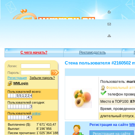
С чего начать?
Рекламодатель
Стена пользователя #2160502 m
Логин:
Пароль:
Регистрация
Забыли пароль?
Пользователь:
mari
WMLogin
Формальный атт
Пользователей всего:
телефон прове
5
5
1
2
2
4
Место в TOP100:
87
Пользователей сегодня:
3
Время, проведенное 
Пользователей
online
:
длительный отпуск..
4
3
Выплачено ($):
7`671`410,47
Регистрация на сайте
WM
Выплат:
8`196`956
Писем прочитано:
1`025`364`188