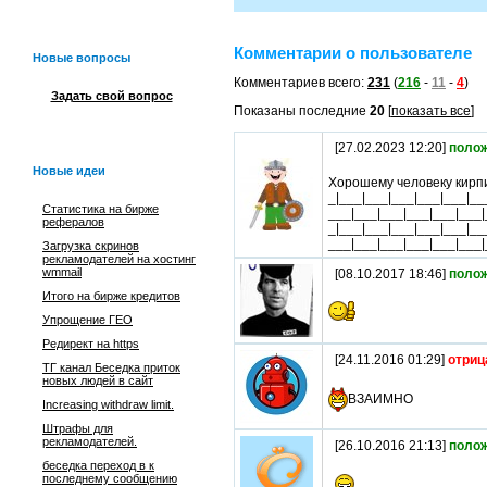
Комментарии о пользователе
Новые вопросы
Комментариев всего:
231
(
216
-
11
-
4
)
Задать свой вопрос
Показаны последние
20
[
показать все
]
[27.02.2023 12:20]
поло
Новые идеи
Хорошему человеку кирпи
_|___|___|___|___|___|__
Статистика на бирже
___|___|___|___|___|___|
рефералов
_|___|___|___|___|___|__
___|___|___|___|___|___|
Загрузка скринов
рекламодателей на хостинг
wmmail
[08.10.2017 18:46]
поло
Итого на бирже кредитов
Упрощение ГЕО
Редирект на https
[24.11.2016 01:29]
отриц
ТГ канал Беседка приток
новых людей в сайт
ВЗАИМНО
Increasing withdraw limit.
Штрафы для
рекламодателей.
[26.10.2016 21:13]
поло
беседка переход в к
последнему сообщению