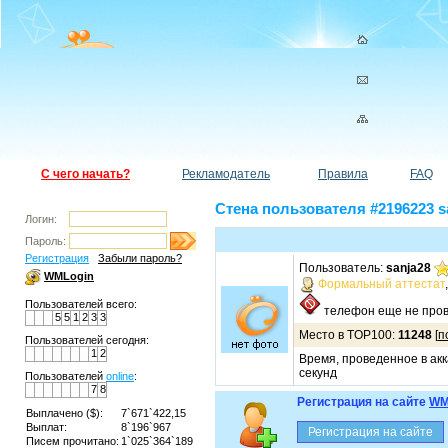
С чего начать?
Рекламодатель
Правила
FAQ
Стена пользователя #2196223 s
Логин:
Пароль:
Регистрация
Забыли пароль?
Пользователь:
sanja28
WMLogin
Формальный аттестат
Пользователей всего:
телефон еще не пров
5
5
1
2
3
3
Место в TOP100:
11248
[
п
Пользователей сегодня:
1
2
Время, проведенное в акк
секунд
Пользователей
online
:
7
8
Регистрация на сайте
WM
Выплачено ($):
7`671`422,15
Выплат:
8`196`967
Писем прочитано:
1`025`364`189