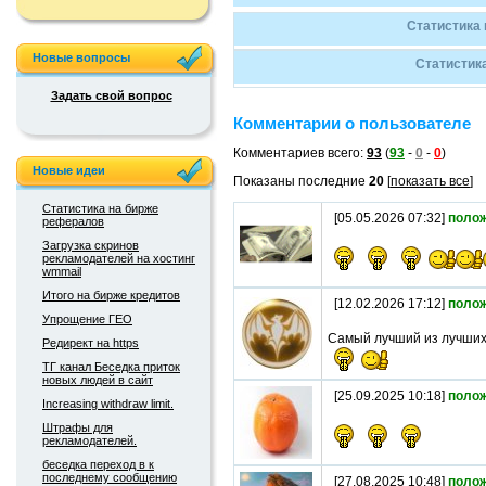
Статистика 
Новые вопросы
Статистика
Задать свой вопрос
Комментарии о пользователе
Комментариев всего:
93
(
93
-
0
-
0
)
Новые идеи
Показаны последние
20
[
показать все
]
Статистика на бирже
[05.05.2026 07:32]
поло
рефералов
Загрузка скринов
рекламодателей на хостинг
wmmail
Итого на бирже кредитов
[12.02.2026 17:12]
поло
Упрощение ГЕО
Самый лучший из лучших,
Редирект на https
ТГ канал Беседка приток
новых людей в сайт
[25.09.2025 10:18]
поло
Increasing withdraw limit.
Штрафы для
рекламодателей.
беседка переход в к
последнему сообщению
[27.08.2025 10:48]
поло