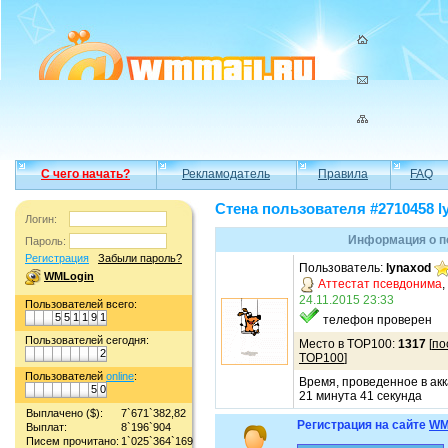
С чего начать?
Рекламодатель
Правила
FAQ
Стена пользователя #2710458 l
Логин:
Информация о п
Пароль:
Регистрация
Забыли пароль?
Пользователь:
lynaxod
WMLogin
Аттестат псевдонима
,
24.11.2015 23:33
Пользователей всего:
5
5
1
1
9
1
телефон проверен
Пользователей сегодня:
Место в TOP100:
1317
[
по
2
TOP100
]
Пользователей
online
:
Время, проведенное в акк
5
0
21 минута 41 секунда
Выплачено ($):
7`671`382,82
Регистрация на сайте
WM
Выплат:
8`196`904
Писем прочитано:
1`025`364`169