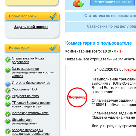
Статистика по вопросам и о
Новые вопросы
Статистика по разделу об
Задать свой вопрос
Комментарии о пользователе
Новые идеи
Комментариев всего:
10
(
9
-
0
-
1
)
Статистика на бирже
Показаны все отрицательные [
показать
рефералов
Загрузка скринов
[24.02.2026 03:55]
отриц
рекламодателей на хостинг
wmmail
Невыполнение требовани
Итого на бирже кредитов
выполнять, ТОЛЬКО есл
Report Bot, или отправл
Упрощение ГЕО
выполнение.
Редирект на https
Оплачиваемые задания: 
ТГ канал Беседка приток
2185561 - обман, на скр
новых людей в сайт
Increasing withdraw limit.
Оплачиваемое задание #
"Заметка удалена или не
Штрафы для
рекламодателей.
Доступ к разделу времен
беседка переход в к
последнему сообщению