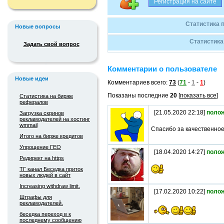
Статистика 
Новые вопросы
Статистика
Задать свой вопрос
Комментарии о пользователе
Новые идеи
Комментариев всего:
73
(
71
-
1
-
1
)
Показаны последние
20
[
показать все
]
Статистика на бирже
рефералов
[21.05.2020 22:18]
поло
Загрузка скринов
рекламодателей на хостинг
wmmail
Спасибо за качественно
Итого на бирже кредитов
Упрощение ГЕО
[18.04.2020 14:27]
поло
Редирект на https
ТГ канал Беседка приток
новых людей в сайт
Increasing withdraw limit.
[17.02.2020 10:22]
поло
Штрафы для
рекламодателей.
беседка переход в к
последнему сообщению