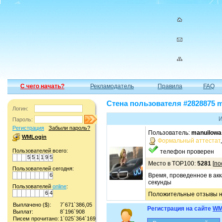
С чего начать?
Рекламодатель
Правила
FAQ
Стена пользователя #2828875 
Логин:
И
Пароль:
Регистрация
Забыли пароль?
Пользователь:
manuilowa
WMLogin
Формальный аттестат
Пользователей всего:
телефон проверен
5
5
1
1
9
5
Место в TOP100:
5281
[
по
Пользователей сегодня:
6
Время, проведенное в акк
секунды
Пользователей
online
:
6
4
Положительные отзывы на
Выплачено ($):
7`671`386,05
Регистрация на сайте
WM
Выплат:
8`196`908
Писем прочитано:
1`025`364`169