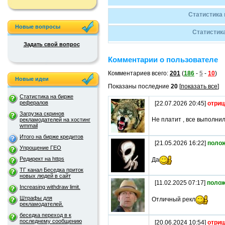
Статистика 
Новые вопросы
Статистика
Задать свой вопрос
Комментарии о пользователе
Комментариев всего:
201
(
186
-
5
-
10
)
Новые идеи
Показаны последние
20
[
показать все
]
Статистика на бирже
рефералов
[22.07.2026 20:45]
отриц
Загрузка скринов
Не платит , все выполнил
рекламодателей на хостинг
wmmail
Итого на бирже кредитов
[21.05.2026 16:22]
поло
Упрощение ГЕО
Редирект на https
Да
ТГ канал Беседка приток
новых людей в сайт
[11.02.2025 07:17]
полож
Increasing withdraw limit.
Штрафы для
Отличный рекл
рекламодателей.
беседка переход в к
последнему сообщению
[20.06.2024 10:54]
отриц