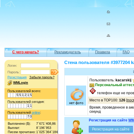
С чего начать?
Рекламодатель
Правила
FAQ
Стена пользователя #3977204 ka
Логин:
Пароль:
Регистрация
Забыли пароль?
Пользователь:
kacarskij
WMLogin
Персональный аттес
Пользователей всего:
телефон еще не пров
5
5
1
2
1
5
Место в TOP100:
126
[
пос
Пользователей сегодня:
1
1
Время, проведенное в акк
секунд
Пользователей
online
:
7
0
Регистрация на сайте
WM
Выплачено ($):
7`671`408,86
Выплат:
8`196`953
Писем прочитано:
1`025`364`184