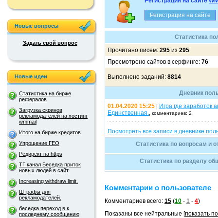
Регистрация на сайте
WM
Новые вопросы
Статистика по
Задать свой вопрос
Прочитано писем:
295
из
295
Просмотрено сайтов в серфинге:
76
Новые идеи
Выполнено заданий:
8814
Дневник пол
Статистика на бирже
рефералов
01.04.2020 15:25
|
Игра где заработок 
Загрузка скринов
Единственная.
,
комментариев: 2
рекламодателей на хостинг
wmmail
Посмотреть все записи в дневнике пол
Итого на бирже кредитов
Упрощение ГЕО
Статистика по вопросам и 
Редирект на https
Статистика по разделу об
ТГ канал Беседка приток
новых людей в сайт
Increasing withdraw limit.
Комментарии о пользователе
Штрафы для
рекламодателей.
Комментариев всего:
15
(
10
-
1
-
4
)
беседка переход в к
Показаны все нейтральные [
показать п
последнему сообщению