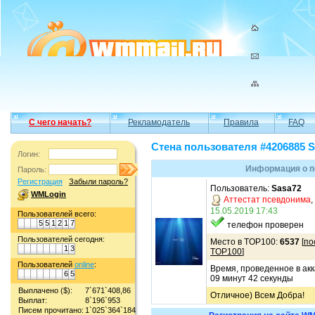
С чего начать?
Рекламодатель
Правила
FAQ
Стена пользователя #4206885 S
Логин:
Информация о п
Пароль:
Регистрация
Забыли пароль?
Пользователь:
Sasa72
WMLogin
Аттестат псевдонима
,
15.05.2019 17:43
Пользователей всего:
5
5
1
2
1
7
телефон проверен
Пользователей сегодня:
Место в TOP100:
6537
[
по
1
3
TOP100
]
Пользователей
online
:
Время, проведенное в акк
6
5
09 минут 42 секунды
Выплачено ($):
7`671`408,86
Отличное) Всем Добра!
Выплат:
8`196`953
Писем прочитано:
1`025`364`184