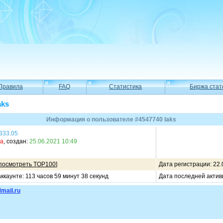
Правила
FAQ
Статистика
Биржа стат
aks
Информация о пользователе #4547740 laks
333.05
ма
, создан:
25.06.2021 10:49
посмотреть TOP100
]
Дата регистрации: 22.
ккаунте: 113 часов 59 минут 38 секунд
Дата последней актив
mail.ru