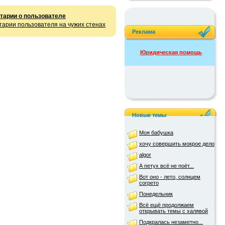
тарии о пользователе
арии пользователя на чужих стенах
Реклама
Юридическая помощь
Новые темы
Моя бабушка
хочу совершить мокрое дело
algor
А петух всё не поёт...
Вот оно - лето, солнцем
согрето
Понедельник
Всё ещё продолжаем
открывать темы с халявой
Подкралась незаметно...