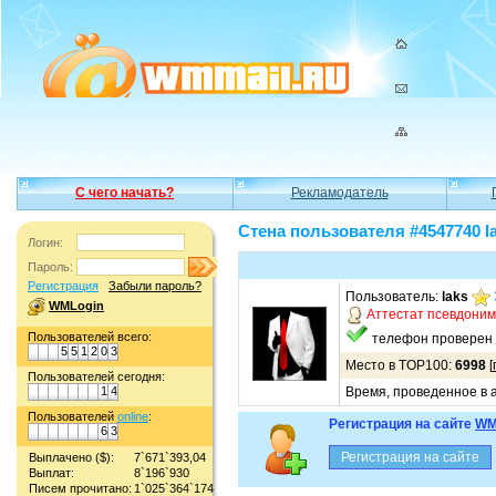
С чего начать?
Рекламодатель
Стена пользователя #4547740 l
Логин:
Пароль:
Регистрация
Забыли пароль?
Пользователь:
laks
WMLogin
Аттестат псевдони
Пользователей всего:
телефон проверен
5
5
1
2
0
3
Место в TOP100:
6998
[
Пользователей сегодня:
1
4
Время, проведенное в а
Пользователей
online
:
Регистрация на сайте
WM
6
3
Выплачено ($):
7`671`393,04
Выплат:
8`196`930
Писем прочитано:
1`025`364`174