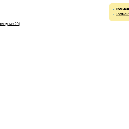
Коммен
Коммент
оследние 20
]