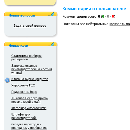
Комментарии о пользователе
Новые вопросы
Комментариев всего:
6
(
6
-
0
-
0
)
Показаны все нейтральные [
показать п
Задать свой вопрос
Новые идеи
Статистика на бирже
рефералов
Загрузка скринов
рекламодателей на хостинг
wmmail
Итого на бирже кредитов
Упрощение ГЕО
Редирект на https
ТГ канал Беседка приток
новых людей в сайт
Increasing withdraw limit.
Штрафы для
рекламодателей.
беседка переход в к
последнему сообщению