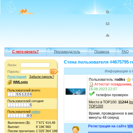
С чего начать?
Рекламодатель
Правила
FAQ
Стена пользователя #4675795 r
Логин:
Информация о п
Пароль:
Регистрация
Забыли пароль?
Пользователь:
rodiks
WMLogin
Аттестат псевдонима
,
16.08.2023 22:07
Пользователей всего:
5
5
1
2
2
6
телефон проверен
Пользователей сегодня:
Место в TOP100:
11244
[
п
5
TOP100
]
Пользователей
online
:
Время, проведенное в акк
8
0
минуты 48 секунд
Выплачено ($):
7`671`414,48
Регистрация на сайте
WM
Выплат:
8`196`960
Писем прочитано:
1`025`364`188