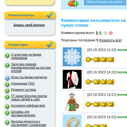
Новые вопросы
Комментарии пользователя на
чужих стенах
Задать свой вопрос
Комментариев всего:
5
(
5
-
0
-
0
)
Показаны последние
5
[
показать все
]
Новые идеи
[20.10.2023 14:22]
поло
Статистика на бирже
рефералов
Загрузка скринов
рекламодателей на хостинг
wmmail
[20.10.2023 14:22]
поло
Итого на бирже кредитов
Упрощение ГЕО
Редирект на https
[20.10.2023 14:21]
поло
ТГ канал Беседка приток
новых людей в сайт
Increasing withdraw limit.
Штрафы для
рекламодателей.
[20.10.2023 14:21]
поло
беседка переход в к
последнему сообщению