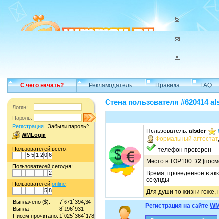
С чего начать?
Рекламодатель
Правила
FAQ
Стена пользователя #620414 al
Логин:
Пароль:
Регистрация
Забыли пароль?
Пользователь:
alsder
WMLogin
Формальный аттестат
Пользователей всего:
телефон проверен
5
5
1
2
0
6
Место в TOP100:
72
[
посм
Пользователей сегодня:
2
Время, проведенное в акк
секунды
Пользователей
online
:
5
8
Для души по жизни гоже, 
Выплачено ($):
7`671`394,34
Регистрация на сайте
WM
Выплат:
8`196`931
Писем прочитано:
1`025`364`178