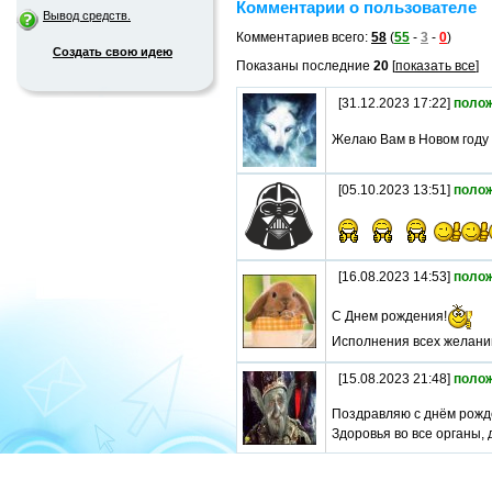
Комментарии о пользователе
Вывод средств.
Комментариев всего:
58
(
55
-
3
-
0
)
Создать свою идею
Показаны последние
20
[
показать все
]
[31.12.2023 17:22]
поло
Желаю Вам в Новом году 
[05.10.2023 13:51]
поло
[16.08.2023 14:53]
поло
С Днем рождения!
Исполнения всех желани
[15.08.2023 21:48]
поло
Поздравляю с днём рожд
Здоровья во все органы, 