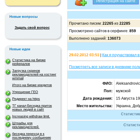
Новые вопросы
Прочитано писем:
22265
из
22285
Задать свой вопрос
Просмотрено сайтов в серфинге:
859
Выполнено заданий:
136073
Новые идеи
29.02.2012 03:51
|
Как я поучаствовал 
Статистика на бирже
рефералов
Посмотреть все записи в дневнике поль
Загрузка скринов
рекламодателей на хостинг
wmmail
ФИО:
Aleksandrovi
Итого на бирже кредитов
Пол:
мужской
Упрощение ГЕО
Дата рождения:
15 Августа 1
Редирект на https
ТГ канал Беседка приток
Место жительства:
Украина, До
новых людей в сайт
Статистик
Increasing withdraw limit.
Штрафы для
Статисти
рекламодателей.
беседка переход в к
последнему сообщению