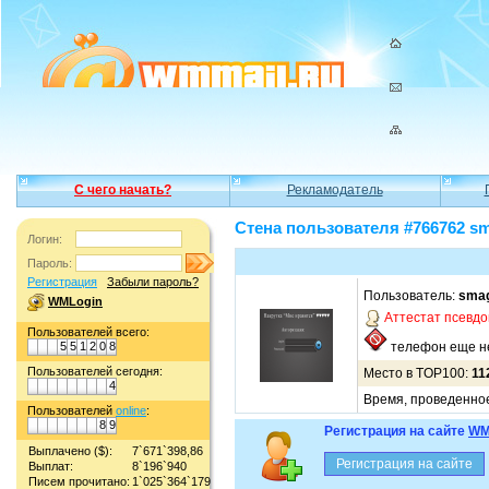
С чего начать?
Рекламодатель
Стена пользователя #766762 s
Логин:
Пароль:
Регистрация
Забыли пароль?
Пользователь:
smag
WMLogin
Аттестат псевд
Пользователей всего:
5
5
1
2
0
8
телефон еще не
Пользователей сегодня:
Место в TOP100:
11
4
Время, проведенное 
Пользователей
online
:
8
9
Регистрация на сайте
WM
Выплачено ($):
7`671`398,86
Выплат:
8`196`940
Писем прочитано:
1`025`364`179