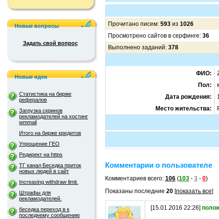
Прочитано писем:
593
из
1026
Новые вопросы
Просмотрено сайтов в серфинге:
36
Задать свой вопрос
Выполнено заданий:
378
ФИО:
Новые идеи
Пол:
Статистика на бирже
Дата рождения:
рефералов
Место жительства:
Загрузка скринов
рекламодателей на хостинг
wmmail
Итого на бирже кредитов
Упрощение ГЕО
Редирект на https
Комментарии о пользователе
ТГ канал Беседка приток
новых людей в сайт
Комментариев всего:
106
(
103
-
3
-
0
)
Increasing withdraw limit.
Показаны последние
20
[
показать все
]
Штрафы для
рекламодателей.
[15.01.2016 22:26]
поло
беседка переход в к
последнему сообщению