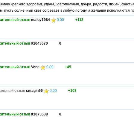
елаю крепкого здоровья, удачи, благополучия, добра, радости, любви, счасть
м, пусть солнечный свет согревает в любую погоду, а желания исполняются п
жительный отзыв
maluy1984
0.00
+113
жительный отзыв
#1043670
0
жительный отзыв
Venc
0.00
+45
альный отзыв
smagin96
0.00
+103
жительный отзыв
#1075538
0