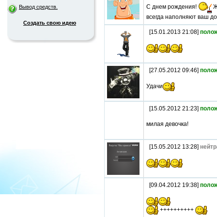
С днем рождения!
Ж
Вывод средств.
всегда наполняют ваш до
Создать свою идею
[15.01.2013 21:08]
поло
[27.05.2012 09:46]
поло
Удачи
[15.05.2012 21:23]
поло
милая девочка!
[15.05.2012 13:28]
нейтр
[09.04.2012 19:38]
поло
++++++++++