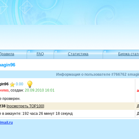
Правила
FAQ
Статистика
Биржа стат
magin96
Информация о пользователе #766762 smagi
in96
0.00
онима
, создан:
20.09.2010 16:01
а
 проверен.
238
[
посмотреть TOP100
]
Д
в аккаунте: 192 часа 26 минут 18 секунд
Д
mail.ru