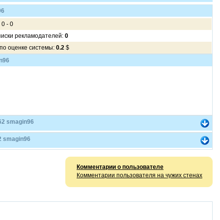
96
 0 - 0
писки рекламодателей:
0
 по оценке системы:
0.2
$
n96
62 smagin96
2 smagin96
Комментарии о пользователе
Комментарии пользователя на чужих стенах