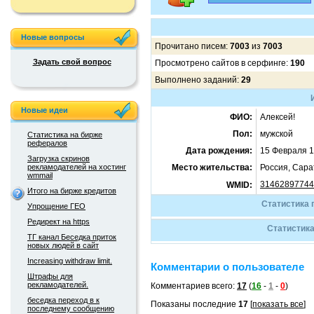
Новые вопросы
Прочитано писем:
7003
из
7003
Задать свой вопрос
Просмотрено сайтов в серфинге:
190
Выполнено заданий:
29
Новые идеи
ФИО:
Алексей!
Пол:
мужской
Статистика на бирже
рефералов
Дата рождения:
15 Февраля 1
Загрузка скринов
рекламодателей на хостинг
Место жительства:
Россия, Сара
wmmail
31462897744
WMID:
Итого на бирже кредитов
Статистика 
Упрощение ГЕО
Редирект на https
Статистик
ТГ канал Беседка приток
новых людей в сайт
Increasing withdraw limit.
Комментарии о пользователе
Штрафы для
рекламодателей.
Комментариев всего:
17
(
16
-
1
-
0
)
беседка переход в к
Показаны последние
17
[
показать все
]
последнему сообщению