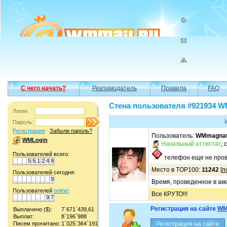
С чего начать?
Рекламодатель
Правила
FAQ
Стена пользователя #921934 
Логин:
Пароль:
Регистрация
Забыли пароль?
Пользователь:
WMmagna
WMLogin
Начальный аттестат
, 
Пользователей всего:
телефон еще не пров
5
5
1
2
4
9
Место в TOP100:
11242
[
п
Пользователей сегодня:
9
Время, проведенное в акк
Пользователей
online
:
Все КРУТО!!!
9
7
Регистрация на сайте
WM
Выплачено ($):
7`671`439,61
Выплат:
8`196`988
Писем прочитано:
1`025`364`191