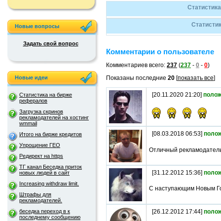
Статистика
Статистик
Новые вопросы
Задать свой вопрос
Комментарии о пользователе
Комментариев всего:
237
(
237
-
0
-
0
)
Новые идеи
Показаны последние
20
[
показать все
]
[20.11.2020 21:20]
полож
Статистика на бирже
рефералов
Загрузка скринов
рекламодателей на хостинг
wmmail
[08.03.2018 06:53]
поло
Итого на бирже кредитов
Упрощение ГЕО
Отличный рекламодатель
Редирект на https
ТГ канал Беседка приток
[31.12.2012 15:36]
поло
новых людей в сайт
Increasing withdraw limit.
С наступающим Новым Г
Штрафы для
рекламодателей.
беседка переход в к
[26.12.2012 17:44]
поло
последнему сообщению