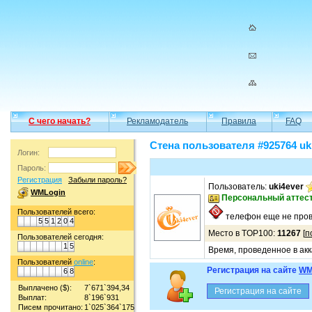
С чего начать?
Рекламодатель
Правила
FAQ
Стена пользователя #925764 uk
Логин:
Пароль:
Регистрация
Забыли пароль?
Пользователь:
uki4ever
WMLogin
Персональный аттес
Пользователей всего:
телефон еще не пров
5
5
1
2
0
4
Место в TOP100:
11267
[
п
Пользователей сегодня:
1
5
Время, проведенное в акк
Пользователей
online
:
Регистрация на сайте
WM
6
8
Выплачено ($):
7`671`394,34
Выплат:
8`196`931
Писем прочитано:
1`025`364`175