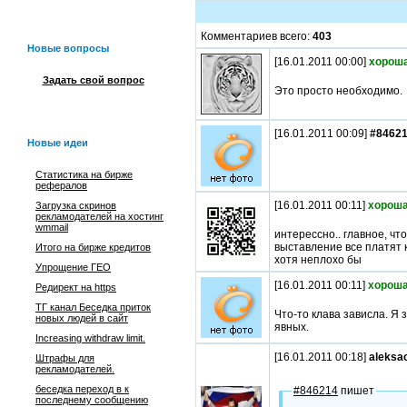
Комментариев всего:
403
Новые вопросы
[16.01.2011 00:00]
хороша
Задать свой вопрос
Это просто необходимо.
[16.01.2011 00:09]
#8462
Новые идеи
Статистика на бирже
рефералов
[16.01.2011 00:11]
хороша
Загрузка скринов
рекламодателей на хостинг
wmmail
интерессно.. главное, чт
выставление все платят 
Итого на бирже кредитов
хотя неплохо бы
Упрощение ГЕО
[16.01.2011 00:11]
хороша
Редирект на https
ТГ канал Беседка приток
Что-то клава зависла. Я 
новых людей в сайт
явных.
Increasing withdraw limit.
[16.01.2011 00:18]
aleksa
Штрафы для
рекламодателей.
беседка переход в к
#846214
пишет
последнему сообщению