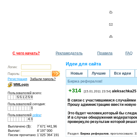
С чего начать?
Рекламодатель
Правила
FAQ
Идеи для сайта
Логин:
Новые
Лучшие
Все идеи
Пароль:
Регистрация
Забыли пароль?
Биржа рефералов!
WMLogin
+314
aleksachka25
[15.01.2011 23:54]
Пользователей всего:
5
5
1
2
5
9
В связи с участившимися случайями 
Пользователей сегодня:
Прошу администрацию ввести новую
3
Это будет человек,который бы след
Пользователей
online
:
И в случае обнаружения модератором
4
3
проверку,по результам которой решат
Выплачено ($):
7`671`441,96
Выплат:
8`197`000
Раздел:
Биржа рефералов
, проголосовало: 3
Писем прочитано:
1`025`364`191