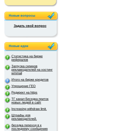
Новые вопросы
Задать свой вопрос
Новые идеи
Статистика на бирже
рефералов
Загрузка скринов
рекламодателей на хостинг
wmmail
Итого на бирже кредитов
Упрощение ГЕО
Редирект на https
ТГ канал Беседка приток
новых людей в сайт
Increasing withdraw limit.
Штрафы для
рекламодателей.
беседка переход в к
последнему сообщению