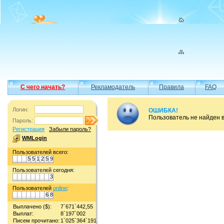
С чего начать?
Рекламодатель
Правила
FAQ
Логин:
ОШИБКА!
Пользователь не найден 
Пароль:
Регистрация
Забыли пароль?
WMLogin
Пользователей всего:
5
5
1
2
5
9
Пользователей сегодня:
3
Пользователей
online
:
6
8
Выплачено ($):
7`671`442,55
Выплат:
8`197`002
Писем прочитано:
1`025`364`191