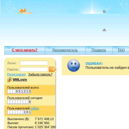
С чего начать?
Рекламодатель
Правила
FAQ
Логин:
ОШИБКА!
Пользователь не найден 
Пароль:
Регистрация
Забыли пароль?
WMLogin
Пользователей всего:
5
5
1
2
1
0
Пользователей сегодня:
6
Пользователей
online
:
1
0
1
Выплачено ($):
7`671`408,13
Выплат:
8`196`950
Писем прочитано:
1`025`364`180