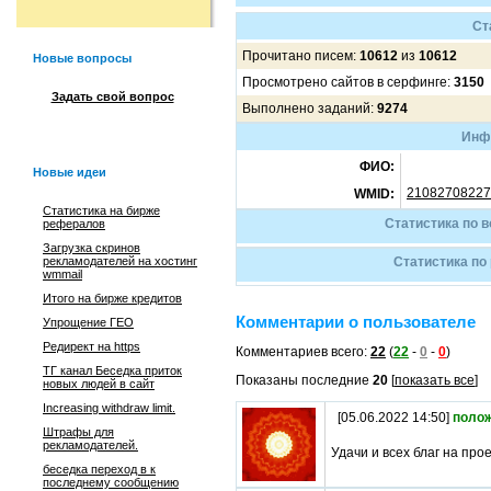
Ст
Прочитано писем:
10612
из
10612
Новые вопросы
Просмотрено сайтов в серфинге:
3150
Задать свой вопрос
Выполнено заданий:
9274
Инф
ФИО:
Новые идеи
21082708227
WMID:
Статистика на бирже
Статистика по 
рефералов
Загрузка скринов
рекламодателей на хостинг
Статистика по
wmmail
Итого на бирже кредитов
Комментарии о пользователе
Упрощение ГЕО
Редирект на https
Комментариев всего:
22
(
22
-
0
-
0
)
ТГ канал Беседка приток
Показаны последние
20
[
показать все
]
новых людей в сайт
Increasing withdraw limit.
[05.06.2022 14:50]
поло
Штрафы для
рекламодателей.
Удачи и всех благ на прое
беседка переход в к
последнему сообщению