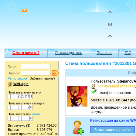
С чего начать?
Рекламодатель
Правила
FAQ
Стена пользователя #2023281 
Логин:
Инф
Пароль:
Регистрация
Забыли пароль?
Пользователь:
StepanovA
WMLogin
Формальный аттестат
Пользователей всего:
телефон проверен
5
5
1
2
4
1
Место в TOP100:
1447
[
по
Пользователей сегодня:
2
0
Время, проведенное в акк
секунд
Пользователей
online
:
5
0
Регистрация на сайте
WM
Выплачено ($):
7`671`424,50
Выплат:
8`196`974
Писем прочитано:
1`025`364`191