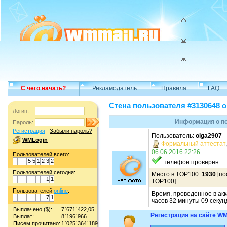
С чего начать?
Рекламодатель
Правила
FAQ
Стена пользователя #3130648 o
Логин:
Информация о по
Пароль:
Регистрация
Забыли пароль?
Пользователь:
olga2907
WMLogin
Формальный аттестат
06.06.2016 22:26
Пользователей всего:
5
5
1
2
3
2
телефон проверен
Пользователей сегодня:
Место в TOP100:
1930
[
по
1
1
TOP100
]
Пользователей
online
:
Время, проведенное в акк
7
1
часов 32 минуты 09 секун
Выплачено ($):
7`671`422,05
Регистрация на сайте
WM
Выплат:
8`196`966
Писем прочитано:
1`025`364`189