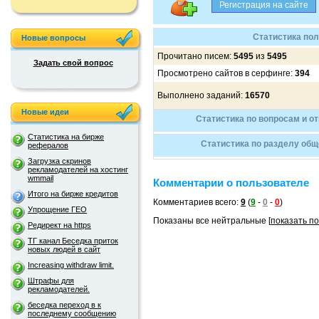
Статистика пол
Новые вопросы
Прочитано писем:
5495
из
5495
Задать свой вопрос
Просмотрено сайтов в серфинге:
394
Выполнено заданий:
16570
Новые идеи
Статистика по вопросам и о
Статистика на бирже
Статистика по разделу общ
рефералов
Загрузка скринов
рекламодателей на хостинг
wmmail
Комментарии о пользователе
Итого на бирже кредитов
Комментариев всего:
9
(
9
-
0
-
0
)
Упрощение ГЕО
Показаны все нейтральные [
показать п
Редирект на https
ТГ канал Беседка приток
новых людей в сайт
Increasing withdraw limit.
Штрафы для
рекламодателей.
беседка переход в к
последнему сообщению