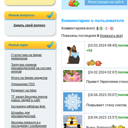
Новые вопросы
Комментарии о пользователе
Задать свой вопрос
Комментариев всего:
6
(
6
-
0
-
0
)
Показаны последние
6
[
показать все
]
Новые идеи
[10.03.2024 08:45]
поло
+54
Статистика на бирже
рефералов
Загрузка скринов
рекламодателей на хостинг
wmmail
[24.02.2024 02:07]
поло
Итого на бирже кредитов
Привет! Укрепляем стен
Упрощение ГЕО
Редирект на https
[18.04.2023 20:07]
поло
ТГ канал Беседка приток
новых людей в сайт
Покрывает стену снегом,
Increasing withdraw limit.
Штрафы для
рекламодателей.
[18.04.2023 15:57]
поло
беседка переход в к
последнему сообщению
Всего Доброго!