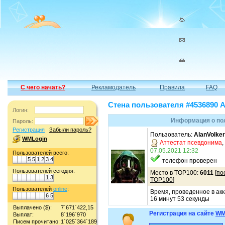
С чего начать?
Рекламодатель
Правила
FAQ
Стена пользователя #4536890 A
Логин:
Информация о пол
Пароль:
Регистрация
Забыли пароль?
Пользователь:
AlanVolker
WMLogin
Аттестат псевдонима
,
07.05.2021 12:32
Пользователей всего:
5
5
1
2
3
4
телефон проверен
Пользователей сегодня:
Место в TOP100:
6011
[
по
1
3
TOP100
]
Пользователей
online
:
Время, проведенное в акк
6
5
16 минут 53 секунды
Выплачено ($):
7`671`422,15
Регистрация на сайте
WM
Выплат:
8`196`970
Писем прочитано:
1`025`364`189