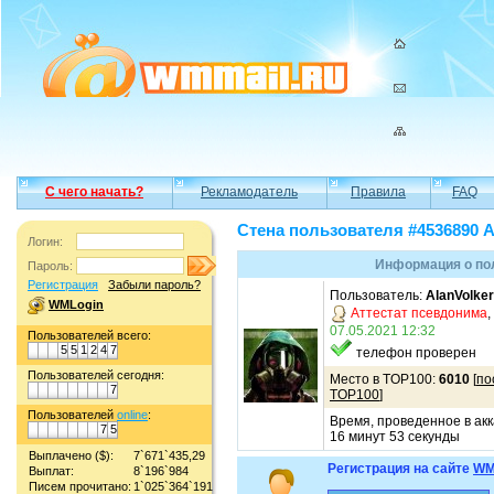
С чего начать?
Рекламодатель
Правила
FAQ
Стена пользователя #4536890 A
Логин:
Информация о пол
Пароль:
Регистрация
Забыли пароль?
Пользователь:
AlanVolker
WMLogin
Аттестат псевдонима
,
07.05.2021 12:32
Пользователей всего:
5
5
1
2
4
7
телефон проверен
Пользователей сегодня:
Место в TOP100:
6010
[
по
7
TOP100
]
Пользователей
online
:
Время, проведенное в акк
7
5
16 минут 53 секунды
Выплачено ($):
7`671`435,29
Регистрация на сайте
WM
Выплат:
8`196`984
Писем прочитано:
1`025`364`191