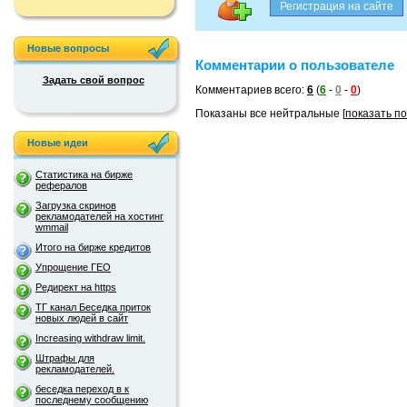
Новые вопросы
Комментарии о пользователе
Задать свой вопрос
Комментариев всего:
6
(
6
-
0
-
0
)
Показаны все нейтральные [
показать п
Новые идеи
Статистика на бирже
рефералов
Загрузка скринов
рекламодателей на хостинг
wmmail
Итого на бирже кредитов
Упрощение ГЕО
Редирект на https
ТГ канал Беседка приток
новых людей в сайт
Increasing withdraw limit.
Штрафы для
рекламодателей.
беседка переход в к
последнему сообщению