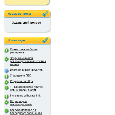
Новые вопросы
Задать свой вопрос
Новые идеи
Статистика на бирже
рефералов
Загрузка скринов
рекламодателей на хостинг
wmmail
Итого на бирже кредитов
Упрощение ГЕО
Редирект на https
ТГ канал Беседка приток
новых людей в сайт
Increasing withdraw limit.
Штрафы для
рекламодателей.
беседка переход в к
последнему сообщению