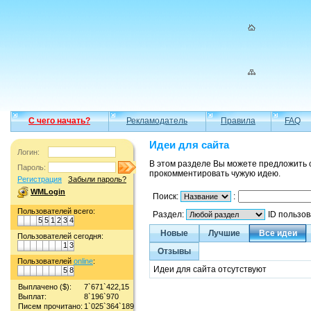
С чего начать?
Рекламодатель
Правила
FAQ
Идеи для сайта
Логин:
В этом разделе Вы можете предложить 
Пароль:
прокомментировать чужую идею.
Регистрация
Забыли пароль?
WMLogin
Поиск:
:
Пользователей всего:
Раздел:
ID пользо
5
5
1
2
3
4
Новые
Лучшие
Все идеи
Пользователей сегодня:
1
3
Отзывы
Пользователей
online
:
Идеи для сайта отсутствуют
5
8
Выплачено ($):
7`671`422,15
Выплат:
8`196`970
Писем прочитано:
1`025`364`189