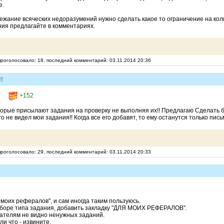
е.
бежание всяческих недоразумений нужно сделать какое то ограничение на ко
ния предлагайте в комментариях.
 проголосовало: 18, последний комментарий: 03.11.2014 20:36
!
0
+152
торые присылают задания на проверку не выполняя их!! Предлагаю Сделать б
о не видел мои задания!! Когда все его добавят, то ему останутся только пись
 проголосовало: 29, последний комментарий: 03.11.2014 20:33
 моих рефералов", и сам иногда таким пользуюсь.
ыборе типа задания, добавить закладку "ДЛЯ МОИХ РЕФЕРАЛОВ".
вателям не видно ненужных заданий.
ли что - извините.