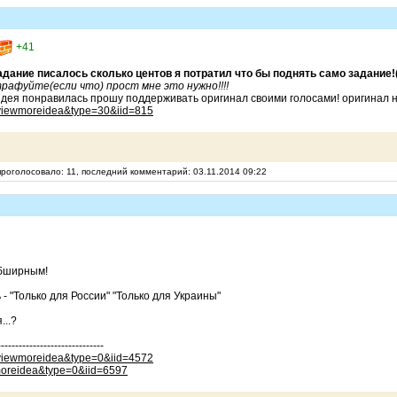
+41
адание писалось сколько центов я потратил что бы поднять само задание!(
трафуйте(если что) прост мне это нужно!!!!
и идея понравилась прошу поддерживать оригинал своими голосами! оригинал 
-viewmoreidea&type=30&iid=815
проголосовало: 11, последний комментарий: 03.11.2014 09:22
обширным!
 - "Только для России" "Только для Украины"
...?
------------------------------
-viewmoreidea&type=0&iid=4572
wmoreidea&type=0&iid=6597