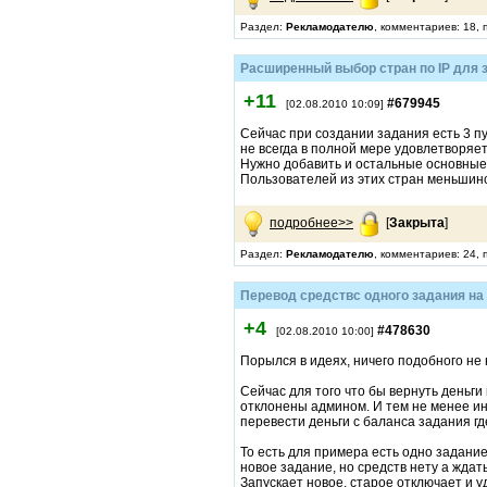
Раздел:
Рекламодателю
, комментариев: 18, 
Расширенный выбор стран по IP для 
+11
#679945
[02.08.2010 10:09]
Сейчас при создании задания есть 3 пу
не всегда в полной мере удовлетворяе
Нужно добавить и остальные основные 
Пользователей из этих стран меньшинс
подробнее>>
[
Закрыта
]
Раздел:
Рекламодателю
, комментариев: 24,
Перевод средствс одного задания на
+4
#478630
[02.08.2010 10:00]
Порылся в идеях, ничего подобного не
Сейчас для того что бы вернуть деньг
отклонены админом. И тем не менее ин
перевести деньги с баланса задания гд
То есть для примера есть одно задание
новое задание, но средств нету а ждать
Запускает новое, старое отключает и у