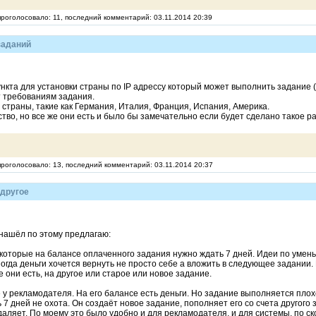
проголосовало: 11, последний комментарий: 03.11.2014 20:39
заданий
нкта для установки страны по IP адрессу который может выполнить задание ( 
т требованиям задания.
страны, такие как Германия, Италия, Франция, Испания, Америка.
тво, но все же они есть и было бы замечательно если будет сделано такое 
 проголосовало: 13, последний комментарий: 03.11.2014 20:37
 другое
 нашёл по этому предлагаю:
и которые на балансе оплаченного задания нужно ждать 7 дней. Идеи по уме
огда деньги хочется вернуть не просто себе а вложить в следующее задании
е они есть, на другое или старое или новое задание.
 у рекламодателя. На его балансе есть деньги. Но задание выполняется плох
 7 дней не охота. Он создаёт новое задание, пополняет его со счета другого 
даляет. По моему это было удобно и для рекламодателя, и для системы, по ск