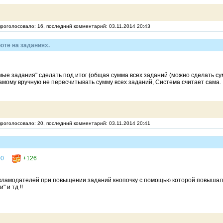
 проголосовало: 16, последний комментарий: 03.11.2014 20:43
оте на заданиях.
ые задания" сделать под итог (общая сумма всех заданий (можно сделать с
самому вручную не пересчитывать сумму всех заданий, Система считает сама.
 проголосовало: 20, последний комментарий: 03.11.2014 20:41
00
+126
кламодателей при повыщении заданий кнопочку с помощью которой повышалис
" и тд !!