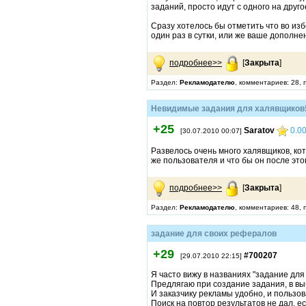
заданий, просто идут с одного на друго
Сразу хотелось бы отметить что во из
один раз в сутки, или же ваше дополне
подробнее>>
[
Закрыта
]
Раздел:
Рекламодателю
, комментариев: 28,
Невидимые задания для халявщиков!
+25
Saratov
0.0
[30.07.2010 00:07]
Развелось очень много халявщиков, ко
же пользователя и что бы он после этог
подробнее>>
[
Закрыта
]
Раздел:
Рекламодателю
, комментариев: 48,
задание для своих рефералов
+29
#700207
[29.07.2010 22:15]
Я часто вижу в названиях "задание для
Предлягаю при создание задания, в в
И заказчику рекламы удобно, и пользо
Поиск на повтор результатов не дал, ес