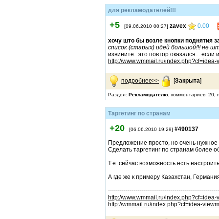
для рекламодателей!!!
+5
zavex
0.00
[09.06.2010 00:27]
хочу што бы возле кнопки поднятия з
список (старых) идей большой!!! не ш
извините.. это повтор оказался... есл
http://www.wmmail.ru/index.php?cf=idea
подробнее>>
[
Закрыта
]
Раздел:
Рекламодателю
, комментариев: 20, 
Таргетинг по странам
+20
#490137
[06.06.2010 19:29]
Предложение просто, но очень нужное
Сделать таргетинг по странам более 
Т.е. сейчас возможность есть настроить
А где же к примеру Казахстан, Германия
--------------------------------------------------------
http://www.wmmail.ru/index.php?cf=idea
http://wmmail.ru/index.php?cf=idea-vie