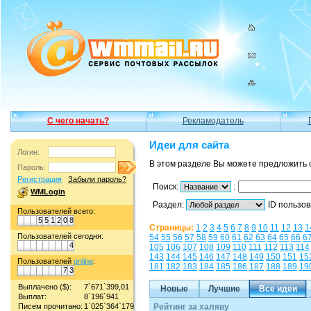
С чего начать?
Рекламодатель
Идеи для сайта
Логин:
В этом разделе Вы можете предложить 
Пароль:
Регистрация
Забыли пароль?
Поиск:
:
WMLogin
Раздел:
ID пользо
Пользователей всего:
5
5
1
2
0
8
Страницы:
1
2
3
4
5
6
7
8
9
10
11
12
13
1
Пользователей сегодня:
54
55
56
57
58
59
60
61
62
63
64
65
66
6
4
105
106
107
108
109
110
111
112
113
114
143
144
145
146
147
148
149
150
151
15
Пользователей
online
:
181
182
183
184
185
186
187
188
189
19
7
3
Выплачено ($):
7`671`399,01
Новые
Лучшие
Все идеи
Выплат:
8`196`941
Писем прочитано:
1`025`364`179
Рейтинг за халяву