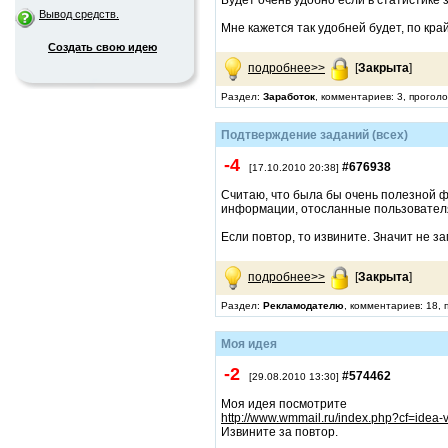
Вывод средств.
Мне кажется так удобней будет, по кр
Создать свою идею
подробнее>>
[
Закрыта
]
Раздел:
Заработок
, комментариев: 3, прогол
Подтверждение заданий (всех)
-4
#676938
[17.10.2010 20:38]
Считаю, что была бы очень полезной ф
информации, отосланные пользователям
Если повтор, то извините. Значит не з
подробнее>>
[
Закрыта
]
Раздел:
Рекламодателю
, комментариев: 18,
Моя идея
-2
#574462
[29.08.2010 13:30]
Моя идея посмотрите
http://www.wmmail.ru/index.php?cf=ide
Извините за повтор.