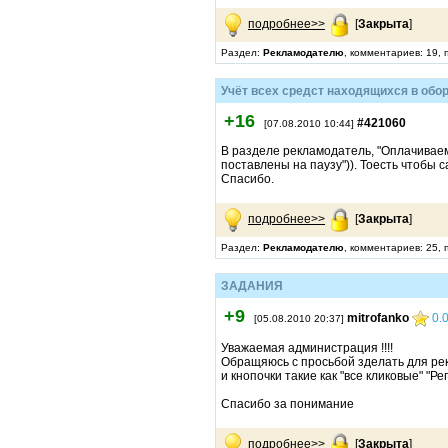
подробнее>>
[
Закрыта
]
Раздел:
Рекламодателю
, комментариев: 19,
Учёт всех средст находящихся в обор
+16
#421060
[07.08.2010 10:44]
В разделе рекламодатель, "Оплачиваем
поставлены на паузу")). Тоесть чтобы 
Спасибо.
подробнее>>
[
Закрыта
]
Раздел:
Рекламодателю
, комментариев: 25,
ЗАДАНИЯ
+9
mitrofanko
0.
[05.08.2010 20:37]
Уважаемая администрация !!!!
Обращяюсь с просьбой зделать для ре
и кнопочки такие как "все кликовые" "Реги
Спасибо за понимание
подробнее>>
[
Закрыта
]