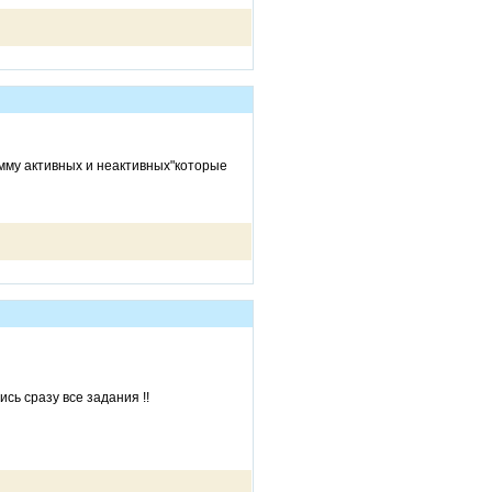
умму активных и неактивных"которые
ь сразу все задания !!