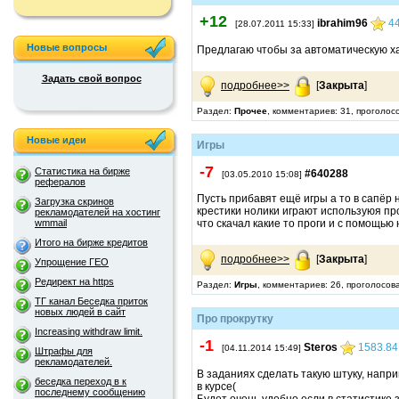
+12
ibrahim96
4
[28.07.2011 15:33]
Новые вопросы
Предлагаю чтобы за автоматическую хал
Задать свой вопрос
подробнее>>
[
Закрыта
]
Раздел:
Прочее
, комментариев: 31, проголос
Новые идеи
Игры
-7
Статистика на бирже
#640288
[03.05.2010 15:08]
рефералов
Пусть прибавят ещё игры а то в сапёр 
Загрузка скринов
крестики нолики играют используюя про
рекламодателей на хостинг
wmmail
что скачал какие то проги и с помощью 
Итого на бирже кредитов
подробнее>>
[
Закрыта
]
Упрощение ГЕО
Редирект на https
Раздел:
Игры
, комментариев: 26, проголосов
ТГ канал Беседка приток
новых людей в сайт
Про прокрутку
Increasing withdraw limit.
-1
Steros
1583.84
[04.11.2014 15:49]
Штрафы для
рекламодателей.
В заданиях сделать такую штуку, напри
беседка переход в к
в курсе(
последнему сообщению
Будет очень удобно если в статистике 