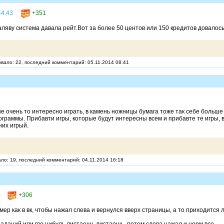
44.43
+351
яву система давала рейт.Вот за более 50 центов или 150 кредитов довалось 
овало: 22, последний комментарий: 05.11.2014 08:41
не очень то интересно играть, в камень ножницы бумага тоже так себе больш
граммы. Прибавти игры, которые будут интересны всем и прибавте те игры, в
них игрый.
ало: 19, последний комментарий: 04.11.2014 16:18
+306
мер как в вк, чтобы нажал слева и вернулся вверх страницы, а то приходится 
заданий или где нибудь листаешь листаешь, потом слева нажал и норм все