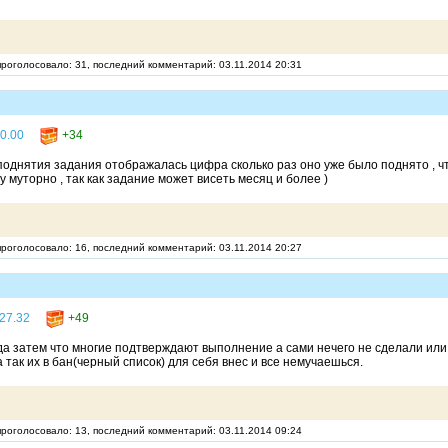
 проголосовало: 31, последний комментарий: 03.11.2014 20:31
0.00
+34
поднятия задания отображалась цифра сколько раз оно уже было поднято , 
у муторно , так как задание может висеть месяц и более )
 проголосовало: 16, последний комментарий: 03.11.2014 20:27
27.32
+49
 да затем что многие подтверждают выполнение а сами нечего не сделали или
так их в бан(черный список) для себя внес и все немучаешься.
 проголосовало: 13, последний комментарий: 03.11.2014 09:24