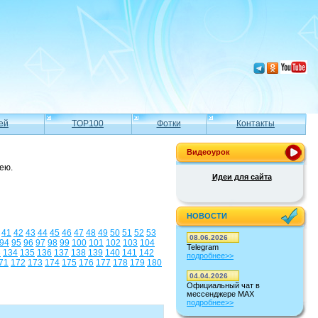
ей
TOP100
Фотки
Контакты
Видеоурок
ею.
Идеи для сайта
НОВОСТИ
41
42
43
44
45
46
47
48
49
50
51
52
53
08.06.2026
94
95
96
97
98
99
100
101
102
103
104
Telegram
3
134
135
136
137
138
139
140
141
142
подробнее>>
71
172
173
174
175
176
177
178
179
180
04.04.2026
Официальный чат в
мессенджере MAX
подробнее>>