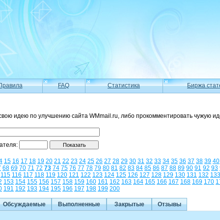
Правила
FAQ
Статистика
Биржа стат
свою идею по улучшению сайта WMmail.ru, либо прокомментировать чужую ид
вателя:
4
15
16
17
18
19
20
21
22
23
24
25
26
27
28
29
30
31
32
33
34
35
36
37
38
39
40
7
68
69
70
71
72
73
74
75
76
77
78
79
80
81
82
83
84
85
86
87
88
89
90
91
92
93
115
116
117
118
119
120
121
122
123
124
125
126
127
128
129
130
131
132
13
2
153
154
155
156
157
158
159
160
161
162
163
164
165
166
167
168
169
170
1
0
191
192
193
194
195
196
197
198
199
200
Обсуждаемые
Выполненные
Закрытые
Отзывы