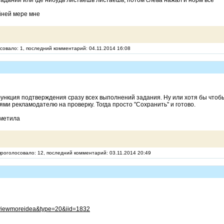
айней мере мне
осовало: 1, последний комментарий: 04.11.2014 16:08
ункция подтверждения сразу всех выполнений задания. Ну или хотя бы чтоб
и рекламодателю на проверку. Тогда просто "Сохранить" и готово.
аметила
 проголосовало: 12, последний комментарий: 03.11.2014 20:49
a-viewmoreidea&type=20&iid=1832