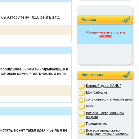
бы Автору тему +0,10 рейта и т.д
Реклама
Юридические услуги в
Москве
е проигрываешь чем выигирываешь, а в
 которые можно играть чесно, а не то
Новые темы
Который здесь XANN?
Моя бабушка
хочу совершить мокрое дело
algor
Вот оно - лето, солнцем
согрето
Понедельник
листать, может такая идея и была я не
Всё ещё продолжаем
открывать темы с халявой