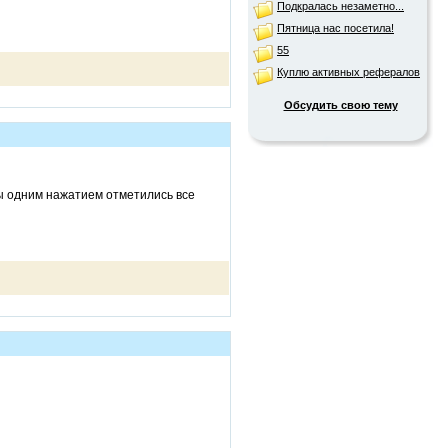
Подкралась незаметно...
Пятница нас посетила!
55
Куплю активных рефералов
Обсудить свою тему
ы одним нажатием отметились все