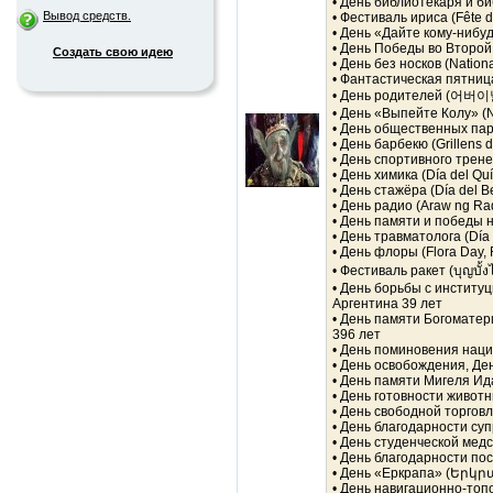
• День библиотекаря и биб
Вывод средств.
• Фестиваль ириса (Fête de
• День «Дайте кому-нибуд
• День Победы во Второй м
Создать свою идею
• День без носков (Nation
• Фантастическая пятница 
• День родителей (어버이날
• День «Выпейте Колу» (N
• День общественных парк
• День барбекю (Grillens 
• День спортивного тренер
• День химика (Día del Qu
• День стажёра (Día del B
• День радио (Araw ng Ra
• День памяти и победы 
• День травматолога (Día 
• День флоры (Flora Day,
• Фестиваль ракет (บุญบั้ง
• День борьбы с институци
Аргентина 39 лет
• День памяти Богоматери
396 лет
• День поминовения наци
• День освобождения, Ден
• День памяти Мигеля Идал
• День готовности животн
• День свободной торговл
• День благодарности суп
• День студенческой медс
• День благодарности пос
• День «Еркрапа» (Երկր
• День навигационно-топ