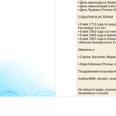
• День амилоидоза (Natio
• День эмансипации в вос
• День Трумэна (Truman D
СОБЫТИЯ В ИСТОРИИ
• 8 мая 1713 года по ука
Петербург 313 лет
• 8 мая 1903 года состо
• 8 мая 1945 года в при
• 8 мая 1967 года в Але
«Могила Неизвестного С
Именины у
• Сергея, Василия, Марка
• Марк Ключник (Птичье 
Поздравляем пользовате
Andrey4898, winston, sma
Не корысти ради, а разно
Зеленим не стесняе