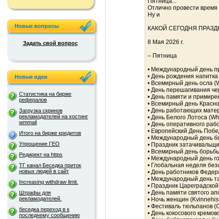
Пятница...
Отлично провести время 
Ну и
Новые вопросы
КАКОЙ СЕГОДНЯ ПРАЗД
8 Мая 2026 г.
Задать свой вопрос
– Пятница
• Международный день про
• День рождения напитка
Новые идеи
• Всемирный день осла (
• День перешагивания че
Статистика на бирже
• День памяти и примире
рефералов
• Всемирный день Красно
• День работающих матер
Загрузка скринов
рекламодателей на хостинг
• День Белого Лотоса (Wh
wmmail
• День оперативного раб
• Европейский День Побед
Итого на бирже кредитов
• Международный день б
Упрощение ГЕО
• Праздник затачивальщи
• Всемирный день борьбы 
Редирект на https
• Международный день гол
• Глобальная неделя без
ТГ канал Беседка приток
новых людей в сайт
• День работников Федер
• Международный день тал
Increasing withdraw limit.
• Праздник Цареградско
• День памяти святого а
Штрафы для
рекламодателей.
• Ночь женщин (Kvinnehist
• Фестиваль тюльпанов (Ca
беседка переход в к
• День кокосового кремов
последнему сообщению