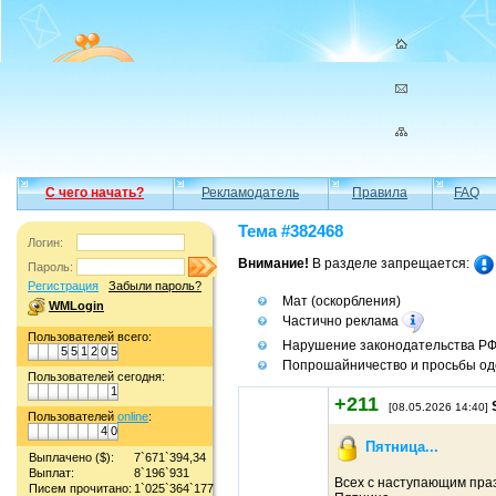
С чего начать?
Рекламодатель
Правила
FAQ
Тема #382468
Логин:
Внимание!
В разделе запрещается:
Пароль:
Регистрация
Забыли пароль?
Мат (оскорбления)
WMLogin
Частично реклама
Пользователей всего:
Нарушение законодательства Р
5
5
1
2
0
5
Попрошайничество и просьбы од
Пользователей сегодня:
1
+211
[08.05.2026 14:40]
Пользователей
online
:
4
0
Пятница...
Выплачено ($):
7`671`394,34
Выплат:
8`196`931
Всех с наступающим пра
Писем прочитано:
1`025`364`177