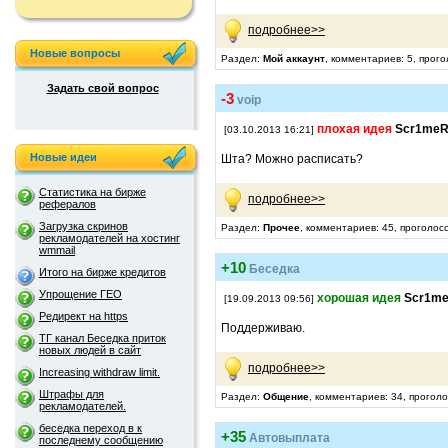
подробнее>>
Новые вопросы
Раздел:
Мой аккаунт
, комментариев: 5, прого
Задать свой вопрос
-3
voip
плохая идея
Scr1me
[03.10.2013 16:21]
Новые идеи
Шта? Можно расписать?
Статистика на бирже
подробнее>>
рефералов
Загрузка скринов
Раздел:
Прочее
, комментариев: 45, проголос
рекламодателей на хостинг
wmmail
+10
Беседка
Итого на бирже кредитов
Упрощение ГЕО
хорошая идея
Scr1m
[19.09.2013 09:56]
Редирект на https
Поддерживаю.
ТГ канал Беседка приток
новых людей в сайт
подробнее>>
Increasing withdraw limit.
Штрафы для
Раздел:
Общение
, комментариев: 34, прогол
рекламодателей.
беседка переход в к
+35
Автовыплата
последнему сообщению