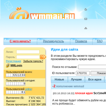
С чего начать?
Рекламодатель
Правила
FAQ
Идеи для сайта
Логин:
В этом разделе Вы можете предложить 
Пароль:
прокомментировать чужую идею.
Регистрация
Забыли пароль?
WMLogin
Поиск по отзывам:
Пользователей всего:
ID пользователя:
5
5
1
2
3
0
Новые
Лучшие
Все идеи
Пользователей сегодня:
9
-2
пополнение wmmail
Пользователей
online
:
8
1
плохая идея
Scr1me
[03.10.2013 16:22]
Выплачено ($):
7`671`421,72
А не проще будет обменять рубли на до
Выплат:
8`196`964
есть робокасса...
Писем прочитано:
1`025`364`189