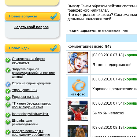
Вывод: Таким образом рейтинг системы
"банковского капитала".
Что выигрывает система? Система выи
Новые вопросы
деньгами пользователей.
Задать свой вопрос
Раздел:
Заработок
, проголосовало: 708
Комментариев всего:
848
Новые идеи
[03.03.2010 07:18]
хорош
Статистика на бирже
рефералов
Я тоже поддерживаю!
Загрузка скринов
рекламодателей на хостинг
wmmail
[03.03.2010 07:49]
хорош
Итого на бирже кредитов
Хорошое предложение п
Упрощение ГЕО
Редирект на https
[03.03.2010 07:54]
хорош
ТГ канал Беседка приток
новых людей в сайт
Было бы неплохо!
Increasing withdraw limit.
Штрафы для
рекламодателей.
[03.03.2010 08:19]
хорош
беседка переход в к
последнему сообщению