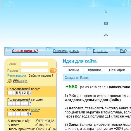
С чего начать?
Рекламодатель
Правила
FAQ
Идеи для сайта
Логин:
Новые
Лучшие
Все идеи
Пароль:
Регистрация
Забыли пароль?
Создать Банк
WMLogin
+580
DamienProud
[03.03.2010 07:10]
Пользователей всего:
5
5
1
2
1
1
1) Рейтинг проекта wmmail значительн
Пользователей сегодня:
и отдавать деньги в долг (Займ)
.
7
2)
Депозит
. Установить систему банка 
Пользователей
online
:
процентами обратно в том случае, если
6
4
через пол года получил 111), так же ж
Выплачено ($):
7`671`408,38
3)
Займ
. Занимать исключительно людям
Выплат:
8`196`951
слиняет, и возврат, допустим +20% долг
Писем прочитано:
1`025`364`182